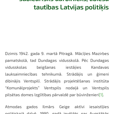
tautības Latvijas politiķis
Dzimis 1942. gada 9. martā Pitragā. Mācījies Mazirbes
pamatskolā, tad Dundagas vidusskolā. Pēc Dundagas
vidusskolas beigšanas iestājies Kandavas
lauksaimniecības tehnikumā. Strādājis un ģimeni
dibinājis Ventspilī. Strādājis projektēšanas institūta
"Komunālprojekts” Ventspils nodaļā un Ventspils
pilsētas domes Izglītības pārvaldē par būvinženieri
[1]
.
Atmodas gados Ilmārs Geige aktīvi iesaistījies
politiskajā dzīvē. 1990. gadā ievēlēts par Augstākās