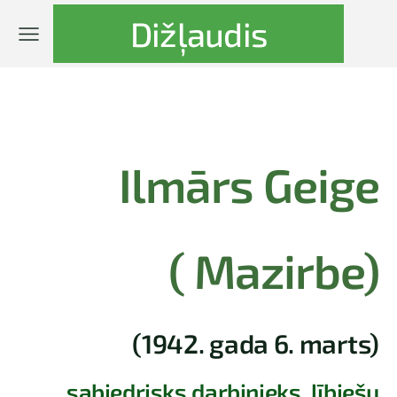
Dižļaudis
Ilmārs Geige
( Mazirbe)
(1942. gada 6. marts)
sabiedrisks darbinieks, lībiešu