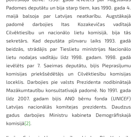
Padomes deputātu un bija starp tiem, kas 1990. gada 4.
maijā balsoja par Latvijas neatkarību. Augstākajā
padomē darbojies Itas Kozakevičas vadītajā
Cilvēktiesību un nacionālo lietu komisijā, bija tās
sekretārs. Kad deputāta pilnvaru laiks 1993. gadā
beidzās, strādājis par Tieslietu ministrijas Nacionālo
lietu nodaļas vadītāju līdz 1998. gadam. 1998. gadā
ievēlēts par 7. Saeimas deputātu, bijis Pieprasījumu
komisijas priekšsēdētājs un Cilvēktiesību komisijas
loceklis. Darbojies pie valsts Prezidenta nodibinātajā
Mazākumtautību konsultatīvajā padomē. No 1991. gada
līdz 2007. gadam bijis ANO bērnu fonda (
UNICEF
)
Latvijas nacionālās komitejas prezidents. Daudzus
gadus darbojies Ministru kabineta Demogrāfiskajā
komisijā
[2]
.