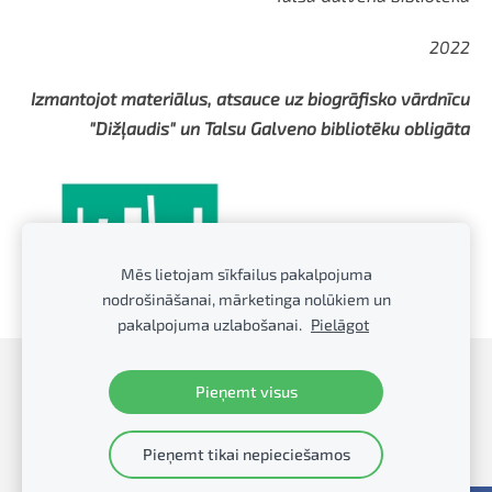
2022
Izmantojot materiālus, atsauce uz biogrāfisko vārdnīcu
"Dižļaudis" un Talsu Galveno bibliotēku obligāta
Mēs lietojam sīkfailus pakalpojuma
nodrošināšanai, mārketinga nolūkiem un
pakalpojuma uzlabošanai.
Pielāgot
Sīkdatnes
Pieņemt visus
Talsu Galvenā bibliotēka
Pieņemt tikai nepieciešamos