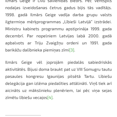
Ilmārs Geige ir Līvu savienības biedrs. Pēc Ventspils
nodaļas izveidošanas četrus gadus bijis tās vadītājs.
1998. gadā Ilmārs Geige vadīja darba grupu valsts
ilgtermiņa mērķprogrammas „Lībieši Latvijā” izstrādei.
Ministru kabinets programmu apstiprināja 1999. gada
decembrī. Par nopelniem Latvijas labā 2000. gadā
apbalvots ar Triju Zvaigžņu ordeni un 1991. gada
barikāžu dalībnieka piemiņas zīmi
[3]
.
Ilmārs Geige vēl joprojām piedalās sabiedriskās
aktivitātēs. Bijusi doma braukt pat uz VIII Somugru tautu
pasaules kongresu Igaunijas pilsētā Tartu. Lībiešu
delegācija gan izlēma piedalīties attālināti. Viņš tiek arī
aicināts uz mākslinieku plenēriem, lai pēc viņa sejas
zīmētu lībiešu vecajos
[4]
.