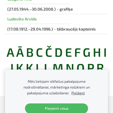
(27.05.1944.–30.06.2008.) - grafiķe
Ludeviks Arvīds
(17.08.1912.–29.04.1996.) - tālbraucējs kapteinis
A
Ā
B
C
Č
D
E
F
G
H
I
J
K
Ķ
L
Ļ
M
N
O
P
R
S
Š
T
U
V
Z
Ž
Mēs lietojam sīkfailus pakalpojuma
nodrošināšanai, mārketinga nolūkiem un
pakalpojuma uzlabošanai.
Pielāgot
Sīkdatnes
Pieņemt visus