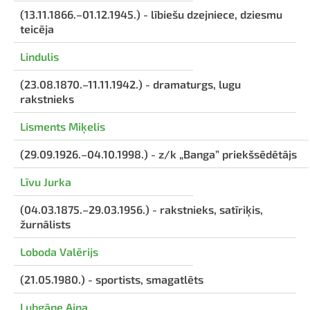
(13.11.1866.–01.12.1945.) - lībiešu dzejniece, dziesmu
teicēja
Lindulis
(23.08.1870.–11.11.1942.) - dramaturgs, lugu
rakstnieks
Lisments Miķelis
(29.09.1926.–04.10.1998.) - z/k „Banga” priekšsēdētājs
Līvu Jurka
(04.03.1875.–29.03.1956.) - rakstnieks, satīriķis,
žurnālists
Loboda Valērijs
(21.05.1980.) - sportists, smagatlēts
Lubgāne Aina