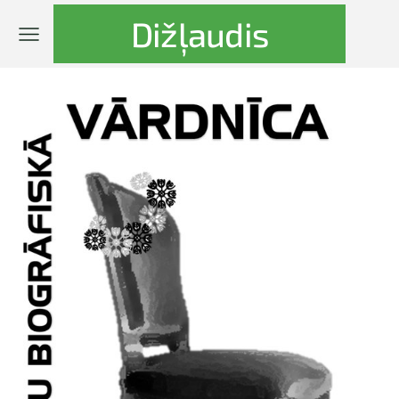
Dižļaudis