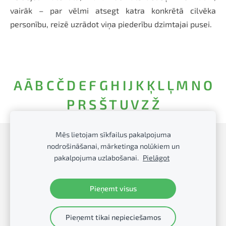
vairāk – par vēlmi atsegt katra konkrētā cilvēka
personību, reizē uzrādot viņa piederību dzimtajai pusei.
A
Ā
B
C
Č
D
E
F
G
H
I
J
K
Ķ
L
Ļ
M
N
O
P
R
S
Š
T
U
V
Z
Ž
Mēs lietojam sīkfailus pakalpojuma
Sīkdatnes
nodrošināšanai, mārketinga nolūkiem un
pakalpojuma uzlabošanai.
Pielāgot
Talsu Galvenā bibliotēka
Pieņemt visus
Pieņemt tikai nepieciešamos