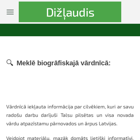
Dižļaudis
🔍
Meklē biogrāfiskajā vārdnīcā:
Vārdnīcā iekļauta informācija par cilvēkiem, kuri ar savu
radošu darbu darījuši Talsu pilsētas un visa novada
vārdu atpazīstamu pārnovados un ārpus Latvijas.
Veidojot materiālu, mazāk domāts lietišķi informatīvi,