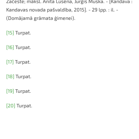
Začeste; māksl. Anita Lūsēna, Jurģis Muska. - [Kandava :
Kandavas novada pašvaldība, 2015]. - 29 lpp. : il. -
(Domājamā grāmata ģimenei).
[15]
Turpat.
[16]
Turpat.
[17]
Turpat.
[18]
Turpat.
[19]
Turpat.
[20]
Turpat.