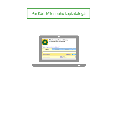
Par Kārli Mīlenbahu kopkatalogā