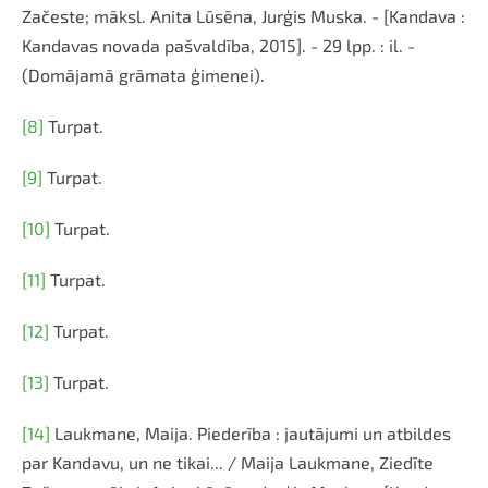
Začeste; māksl. Anita Lūsēna, Jurģis Muska. - [Kandava :
Kandavas novada pašvaldība, 2015]. - 29 lpp. : il. -
(Domājamā grāmata ģimenei).
[8]
Turpat.
[9]
Turpat.
[10]
Turpat.
[11]
Turpat.
[12]
Turpat.
[13]
Turpat.
[14]
Laukmane, Maija. Piederība : jautājumi un atbildes
par Kandavu, un ne tikai... / Maija Laukmane, Ziedīte