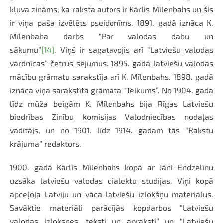
kļuva zināms, ka raksta autors ir Kārlis Mīlenbahs un šis
ir viņa paša izvēlēts pseidonīms. 1891. gadā iznāca K.
Mīlenbaha darbs "Par valodas dabu un
sākumu”
[14]
. Viņš ir sagatavojis arī "Latviešu valodas
vārdnīcas” četrus sējumus. 1895. gadā latviešu valodas
mācību grāmatu sarakstīja arī K. Mīlenbahs. 1898. gadā
iznāca viņa sarakstītā grāmata "Teikums”. No 1904. gada
līdz mūža beigām K. Mīlenbahs bija Rīgas Latviešu
biedrības Zinību komisijas Valodniecības nodaļas
vadītājs, un no 1901. līdz 1914. gadam tās "Rakstu
krājuma” redaktors.
1900. gadā Kārlis Mīlenbahs kopā ar Jāni Endzelīnu
uzsāka latviešu valodas dialektu studijas. Viņi kopā
apceļoja Latviju un vāca latviešu izlokšņu materiālus.
Savāktie materiāli parādījās kopdarbos "Latviešu
valodas izloksnes, teksti un apraksti’’ un "Latviešu