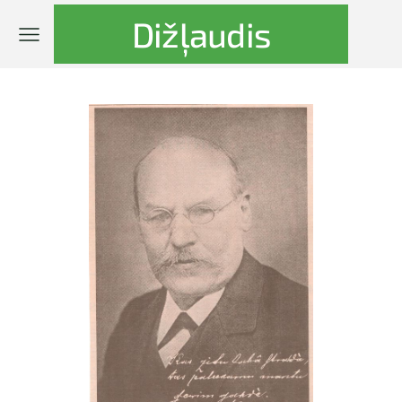
Dižļaudis