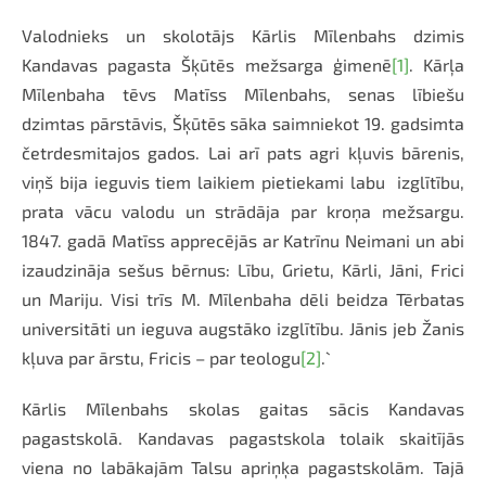
Valodnieks un skolotājs Kārlis Mīlenbahs dzimis
Kandavas pagasta Šķūtēs mežsarga ģimenē
[1]
. Kārļa
Mīlenbaha tēvs Matīss Mīlenbahs, senas lībiešu
dzimtas pārstāvis, Šķūtēs sāka saimniekot 19. gadsimta
četrdesmitajos gados. Lai arī pats agri kļuvis bārenis,
viņš bija ieguvis tiem laikiem pietiekami labu izglītību,
prata vācu valodu un strādāja par kroņa mežsargu.
1847. gadā Matīss apprecējās ar Katrīnu Neimani un abi
izaudzināja sešus bērnus: Lību, Grietu, Kārli, Jāni, Frici
un Mariju. Visi trīs M. Mīlenbaha dēli beidza Tērbatas
universitāti un ieguva augstāko izglītību. Jānis jeb Žanis
kļuva par ārstu, Fricis – par teologu
[2]
.`
Kārlis Mīlenbahs skolas gaitas sācis Kandavas
pagastskolā. Kandavas pagastskola tolaik skaitījās
viena no labākajām Talsu apriņķa pagastskolām. Tajā