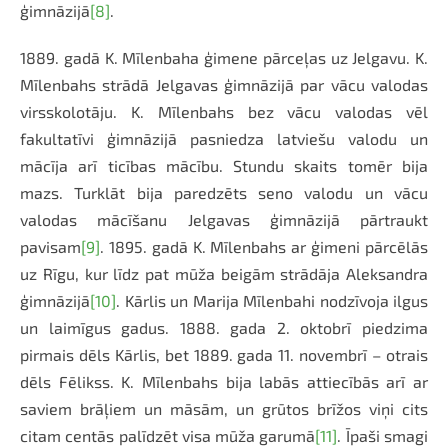
ģimnāzijā
[8]
.
1889. gadā K. Mīlenbaha ģimene pārceļas uz Jelgavu. K.
Mīlenbahs strādā Jelgavas ģimnāzijā par vācu valodas
virsskolotāju. K. Mīlenbahs bez vācu valodas vēl
fakultatīvi ģimnāzijā pasniedza latviešu valodu un
mācīja arī ticības mācību. Stundu skaits tomēr bija
mazs. Turklāt bija paredzēts seno valodu un vācu
valodas mācīšanu Jelgavas ģimnāzijā pārtraukt
pavisam
[9]
. 1895. gadā K. Mīlenbahs ar ģimeni pārcēlās
uz Rīgu, kur līdz pat mūža beigām strādāja Aleksandra
ģimnāzijā
[10]
. Kārlis un Marija Mīlenbahi nodzīvoja ilgus
un laimīgus gadus. 1888. gada 2. oktobrī piedzima
pirmais dēls Kārlis, bet 1889. gada 11. novembrī – otrais
dēls Fēlikss. K. Mīlenbahs bija labās attiecībās arī ar
saviem brāļiem un māsām, un grūtos brīžos viņi cits
citam centās palīdzēt visa mūža garumā
[11]
. Īpaši smagi