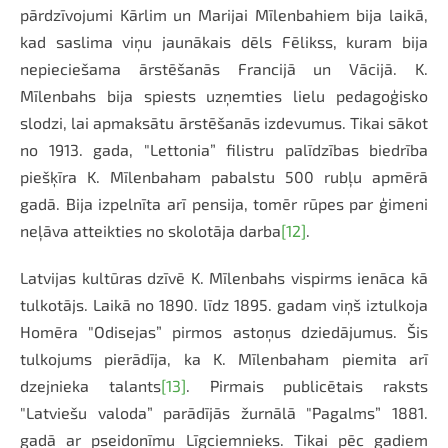
pārdzīvojumi Kārlim un Marijai Mīlenbahiem bija laikā,
kad saslima viņu jaunākais dēls Fēlikss, kuram bija
nepieciešama ārstēšanās Francijā un Vācijā. K.
Mīlenbahs bija spiests uzņemties lielu pedagoģisko
slodzi, lai apmaksātu ārstēšanās izdevumus. Tikai sākot
no 1913. gada, "Lettonia” filistru palīdzības biedrība
piešķīra K. Mīlenbaham pabalstu 500 rubļu apmērā
gadā. Bija izpelnīta arī pensija, tomēr rūpes par ģimeni
neļāva atteikties no skolotāja darba
[12]
.
Latvijas kultūras dzīvē K. Mīlenbahs vispirms ienāca kā
tulkotājs. Laikā no 1890. līdz 1895. gadam viņš iztulkoja
Homēra "Odisejas” pirmos astoņus dziedājumus. Šis
tulkojums pierādīja, ka K. Mīlenbaham piemita arī
dzejnieka talants
[13]
. Pirmais publicētais raksts
"Latviešu valoda” parādījās žurnālā "Pagalms” 1881.
gadā ar pseidonīmu Līgciemnieks. Tikai pēc gadiem