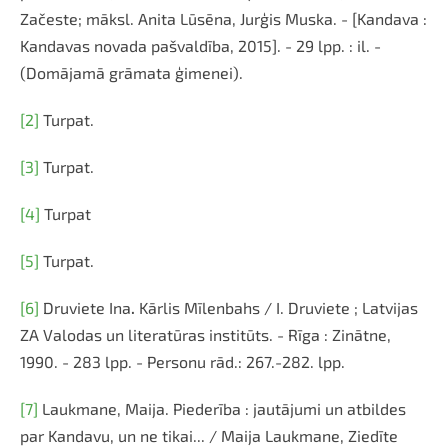
Začeste; māksl. Anita Lūsēna, Jurģis Muska. - [Kandava :
Kandavas novada pašvaldība, 2015]. - 29 lpp. : il. -
(Domājamā grāmata ģimenei).
[2]
Turpat.
[3]
Turpat.
[4]
Turpat
[5]
Turpat.
[6]
Druviete Ina
.
Kārlis Mīlenbahs / I. Druviete ; Latvijas
ZA Valodas un literatūras institūts. - Rīga : Zinātne,
1990. - 283 lpp. - Personu rād.: 267.-282. lpp.
[7]
Laukmane, Maija. Piederība : jautājumi un atbildes
par Kandavu, un ne tikai... / Maija Laukmane, Ziedīte