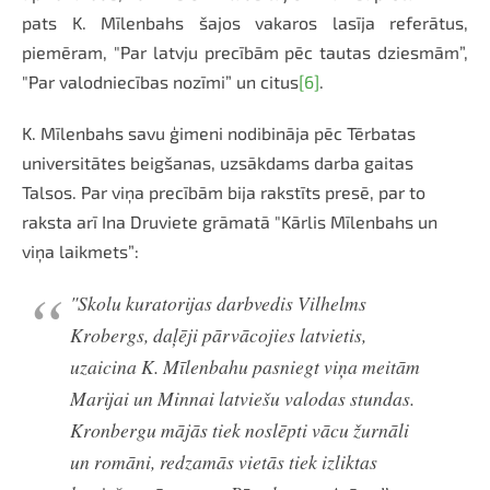
pats K. Mīlenbahs šajos vakaros lasīja referātus,
piemēram, "Par latvju precībām pēc tautas dziesmām”,
"Par valodniecības nozīmi” un citus
[6]
.
K. Mīlenbahs savu ģimeni nodibināja pēc Tērbatas
universitātes beigšanas, uzsākdams darba gaitas
Talsos. Par viņa precībām bija rakstīts presē, par to
raksta arī Ina Druviete grāmatā "Kārlis Mīlenbahs un
viņa laikmets”:
"Skolu kuratorijas darbvedis Vilhelms
Krobergs, daļēji pārvācojies latvietis,
uzaicina K. Mīlenbahu pasniegt viņa meitām
Marijai un Minnai latviešu valodas stundas.
Kronbergu mājās tiek noslēpti vācu žurnāli
un romāni, redzamās vietās tiek izliktas