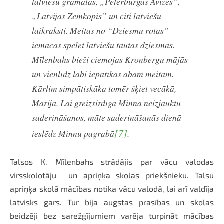
latviešu grāmatas, „Pēterburgas Avīzes”,
„Latvijas Zemkopis” un citi latviešu
laikraksti. Meitas no “Dziesmu rotas”
iemācās spēlēt latviešu tautas dziesmas.
Mīlenbahs bieži ciemojas Kronbergu mājās
un vienlīdz labi iepatīkas abām meitām.
Kārlim simpātiskāka tomēr šķiet vecākā,
Marija. Lai greizsirdīgā Minna neizjauktu
saderināšanos, māte saderināšanās dienā
[7]
ieslēdz Minnu pagrabā
.
Talsos K. Mīlenbahs strādājis par vācu valodas
virsskolotāju un apriņķa skolas priekšnieku. Talsu
apriņķa skolā mācības notika vācu valodā, lai arī valdīja
latvisks gars. Tur bija augstas prasības un skolas
beidzēji bez sarežģījumiem varēja turpināt mācības