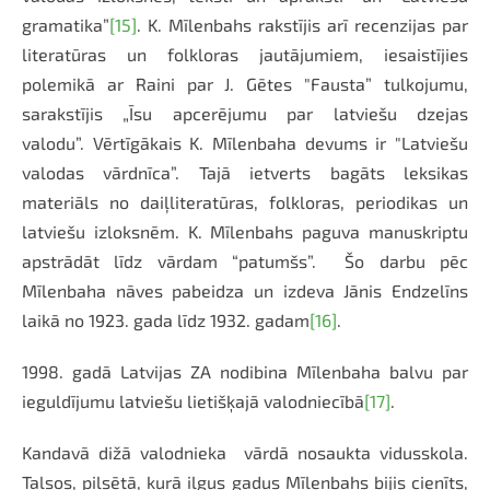
gramatika”
[15]
. K. Mīlenbahs rakstījis arī recenzijas par
literatūras un folkloras jautājumiem, iesaistījies
polemikā ar Raini par J. Gētes "Fausta” tulkojumu,
sarakstījis „Īsu apcerējumu par latviešu dzejas
valodu”. Vērtīgākais K. Mīlenbaha devums ir "Latviešu
valodas vārdnīca”. Tajā ietverts bagāts leksikas
materiāls no daiļliteratūras, folkloras, periodikas un
latviešu izloksnēm. K. Mīlenbahs paguva manuskriptu
apstrādāt līdz vārdam “patumšs”. Šo darbu pēc
Mīlenbaha nāves pabeidza un izdeva Jānis Endzelīns
laikā no 1923. gada līdz 1932. gadam
[16]
.
1998. gadā Latvijas ZA nodibina Mīlenbaha balvu par
ieguldījumu latviešu lietišķajā valodniecībā
[17]
.
Kandavā dižā valodnieka vārdā nosaukta vidusskola.
Talsos, pilsētā, kurā ilgus gadus Mīlenbahs bijis cienīts,