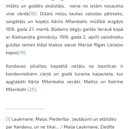
mīlēts un godāts skolotājs, viena no ielām nosaukta
viņa vārdā
[18]
. Dižais mūsu tautas valodas pētnieks,
sargātājs un kopējs Kārlis Mīlenbahs mūžībā aizgājis
1916. gada 27. martā. Būdams bēgļu gaitās Veravā kopā
ar Aleksandra ģimnāziju. 1916. gada 2. aprīlī valodnieku
guldīja zemes klēpī blakus sievai Marijai Rīgas Lielajos
kapos
[19]
.
Kandavas pilsētas kapsētā netālu no baznīcas ir
kandavniekiem cieņā un godā turama kapavieta, kur
apglabāti Kārļa Mīlenbaha vecāki. Matīss un Katrīne
Mīlenbahi
[20]
.
[1]
Laukmane, Maija. Piederība : jautājumi un atbildes
par Kandavu, un ne tikai... / Maija Laukmane, Ziedīte