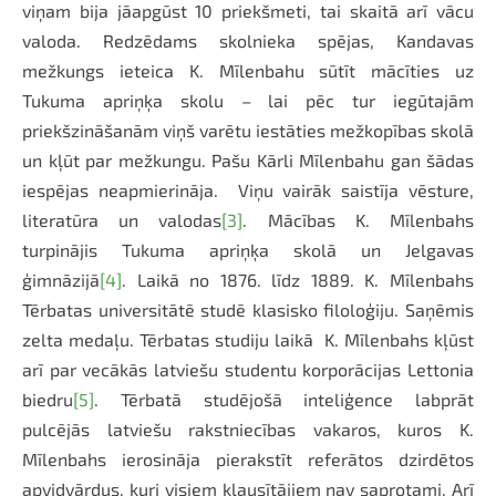
viņam bija jāapgūst 10 priekšmeti, tai skaitā arī vācu
valoda. Redzēdams skolnieka spējas, Kandavas
mežkungs ieteica K. Mīlenbahu sūtīt mācīties uz
Tukuma apriņķa skolu – lai pēc tur iegūtajām
priekšzināšanām viņš varētu iestāties mežkopības skolā
un kļūt par mežkungu. Pašu Kārli Mīlenbahu gan šādas
iespējas neapmierināja. Viņu vairāk saistīja vēsture,
literatūra un valodas
[3]
. Mācības K. Mīlenbahs
turpinājis Tukuma apriņķa skolā un Jelgavas
ģimnāzijā
[4]
. Laikā no 1876. līdz 1889. K. Mīlenbahs
Tērbatas universitātē studē klasisko filoloģiju. Saņēmis
zelta medaļu. Tērbatas studiju laikā K. Mīlenbahs kļūst
arī par vecākās latviešu studentu korporācijas Lettonia
biedru
[5]
. Tērbatā studējošā inteliģence labprāt
pulcējās latviešu rakstniecības vakaros, kuros K.
Mīlenbahs ierosināja pierakstīt referātos dzirdētos
apvidvārdus, kuri visiem klausītājiem nav saprotami. Arī