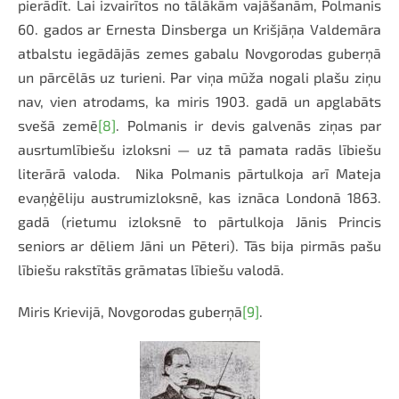
pierādīt. Lai izvairītos no tālākām vajāšanām, Polmanis
60. gados ar Ernesta Dinsberga un Krišjāņa Valdemāra
atbalstu iegādājās zemes
gabalu Novgorodas guberņā
un pārcēlās uz turieni. Par viņa mūža nogali plašu ziņu
nav, vien atrodams, ka miris 1903. gadā un apglabāts
svešā zemē
[8]
. Polmanis ir devis galvenās ziņas par
ausrtumlībiešu izloksni — uz tā pamata radās lībiešu
literārā valoda. Nika Polmanis pārtulkoja arī Mateja
evaņģēliju austrumizloksnē, kas iznāca Londonā 1863.
gadā (rietumu izloksnē to pārtulkoja Jānis Princis
seniors ar dēliem Jāni un Pēteri). Tās bija pirmās pašu
lībiešu rakstītās grāmatas lībiešu valodā.
Miris Krievijā, Novgorodas guberņā
[9]
.