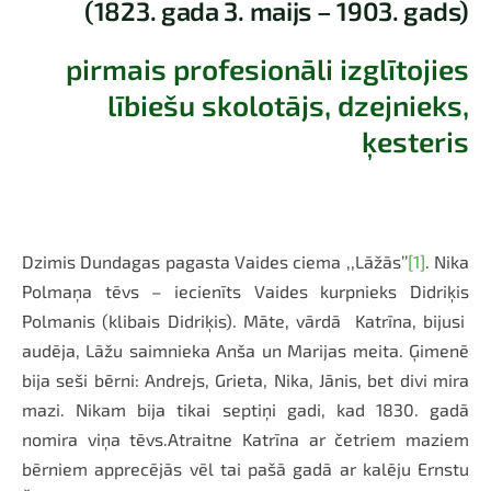
(1823. gada 3. maijs – 1903. gads
)
pirmais profesionāli izglītojies
lībiešu skolotājs,
dzejnieks,
ķesteris
Dzimis Dundagas pagasta Vaides ciema ,,Lāžās’’
[1]
. Nika
Polmaņa tēvs – iecienīts Vaides kurpnieks Didriķis
Polmanis (klibais Didriķis). Māte, vārdā Katrīna, bijusi
audēja, Lāžu saimnieka Anša un Marijas meita. Ģimenē
bija seši bērni: Andrejs, Grieta, Nika, Jānis, bet divi mira
mazi. Nikam bija tikai septiņi gadi, kad 1830. gadā
nomira viņa tēvs.Atraitne Katrīna ar četriem maziem
bērniem apprecējās vēl tai pašā gadā ar kalēju Ernstu