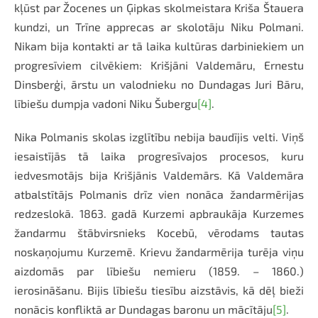
kļūst par Žocenes un Ģipkas skolmeistara Kriša Štauera
kundzi, un Trīne apprecas ar skolotāju Niku Polmani.
Nikam bija kontakti ar tā laika kultūras
darbiniekiem un
progresīviem cilvēkiem: Krišjāni Valdemāru, Ernestu
Dinsberģi, ārstu un valodnieku no Dundagas Juri Bāru,
lībiešu dumpja vadoni Niku Šubergu
[4]
.
Nika Polmanis skolas izglītību nebija baudījis velti. Viņš
iesaistījās tā laika progresīvajos procesos, kuru
iedvesmotājs bija Krišjānis Valdemārs. Kā Valdemāra
atbalstītājs Polmanis drīz vien
nonāca žandarmērijas
redzeslokā. 1863. gadā Kurzemi apbraukāja Kurzemes
žandarmu štābvirsnieks Kocebū, vērodams tautas
noskaņojumu Kurzemē. Krievu žandarmērija turēja viņu
aizdomās par lībiešu nemieru (1859. – 1860.)
ierosināšanu. Bijis lībiešu tiesību aizstāvis, kā dēļ bieži
nonācis konfliktā ar Dundagas baronu un mācītāju
[5]
.