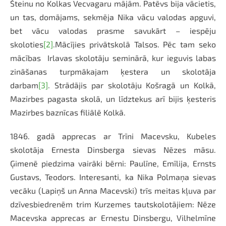
Šteinu no Kolkas Vecvagaru mājām. Patēvs bija vācietis,
un tas, domājams, sekmēja Nika vācu valodas apguvi,
bet vācu valodas prasme savukārt – iespēju
skoloties
[2]
.Mācījies privātskolā Talsos. Pēc tam seko
mācības Irlavas skolotāju seminārā, kur ieguvis labas
zināšanas turpmākajam ķestera un skolotāja
darbam
[3]
. Strādājis par skolotāju Košragā un Kolkā,
Mazirbes pagasta skolā, un līdztekus arī bijis ķesteris
Mazirbes baznīcas filiālē Kolkā.
1846. gadā apprecas ar Trīni Macevsku, Kubeles
skolotāja Ernesta Dinsberga sievas Nēzes māsu.
Ģimenē piedzima vairāki bērni: Paulīne, Emīlija, Ernsts
Gustavs, Teodors. Interesanti, ka Nika Polmaņa sievas
vecāku (Lapiņš un Anna Macevski) trīs meitas kļuva par
dzīvesbiedrenēm trim Kurzemes tautskolotājiem: Nēze
Macevska apprecas ar Ernestu Dinsbergu, Vilhelmīne