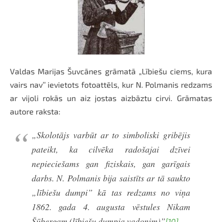
Valdas Marijas Šuvcānes grāmatā „Lībiešu ciems, kura
vairs nav’’ ievietots fotoattēls, kur N. Polmanis redzams
ar vijoli rokās un aiz jostas aizbāztu cirvi. Grāmatas
autore raksta:
„Skolotājs varbūt ar to simboliski gribējis
pateikt, ka cilvēka radošajai dzīvei
nepieciešams gan fiziskais, gan garīgais
darbs. N. Polmanis bija saistīts ar tā saukto
„lībiešu dumpi” kā tas redzams no viņa
1862. gada 4. augusta vēstules Nikam
Šūbergam (lībiešu dumpja vadonim)”
.
[10]