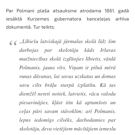
Par Polmani plaša atsauksme atrodama 1861. gadā
iesāktā Kurzemes gubernatora kancelejas arhīva
dokumentā. Tur teikts:
„Lībiešu latviskajā jūrmalas skolā līdz šim
darbojas par skolotāju kāds Irlavas
muižniecības skolā izglītojies lībietis, vārdā
Polmanis, jauns vīrs. Viņam ir pilnā mērā
runas dāvanas, lai savus uzskatus un domas
savu cilts brāļu starpā izplatītu. Kā tas
diemžēl nereti notiek, latvietis, vācu valodu
piesavinājies, kļūst itin kā aptumšots un
ceļas pāri savam stāvoklim; arī Polmanis,
lepns iedomīgs cilvēks, darbodamies par
skolotāju, deva vietējiem mācītājiem iemeslu