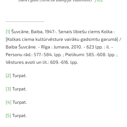
[1]
Šuvcāne, Baiba, 1947-. Senais lībiešu ciems Kolka :
[Kolkas ciema kultūrvēsture vairāku gadsimtu garumā] /
Baiba Šuvcāne. - Rīga : Jumava, 2010. - 623 lpp. : il. -
Personu rād.: 577.-584. lpp. ; Pielikumi: 585.-608. lpp. ;
Vēstures avoti un lit.: 609.-616. lpp.
[2]
Turpat.
[3]
Turpat.
[4]
Turpat.
[5]
Turpat.