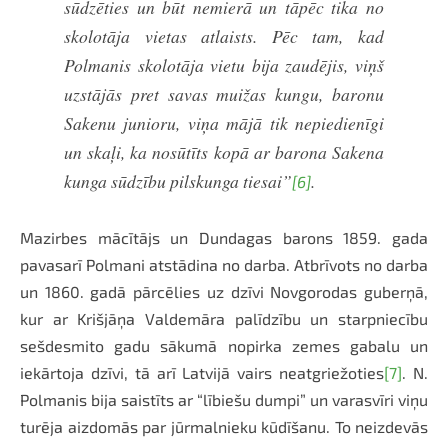
sūdzēties un būt nemierā un tāpēc tika no
skolotāja vietas atlaists. Pēc tam, kad
Polmanis skolotāja vietu bija zaudējis, viņš
uzstājās pret savas muižas kungu, baronu
Sakenu junioru, viņa mājā tik nepiedienīgi
un skaļi, ka nosūtīts kopā ar barona Sakena
kunga sūdzību pilskunga tiesai”
.
[6]
Mazirbes mācītājs un Dundagas barons 1859. gada
pavasarī Polmani atstādina no darba. Atbrīvots no darba
un 1860. gadā pārcēlies uz dzīvi Novgorodas guberņā,
kur ar Krišjāņa Valdemāra palīdzību un starpniecību
sešdesmito gadu sākumā nopirka zemes gabalu un
iekārtoja dzīvi, tā arī Latvijā vairs neatgriežoties
[7]
. N.
Polmanis bija saistīts ar “lībiešu dumpi” un varasvīri viņu
turēja aizdomās par jūrmalnieku kūdīšanu. To neizdevās