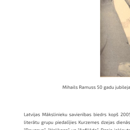
Mihails Ramuss 50 gadu jubileja
Latvijas Mākslinieku savienības biedrs kopš 200
literātu grupu piedalījies Kurzemes dzejas dienās
“Daugava”, “Helikons” un “Anfilāde”. Dzeja iekļaut