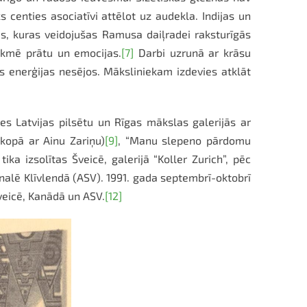
 centies asociatīvi attēlot uz audekla. Indijas un
sas, kuras veidojušas Ramusa daiļradei raksturīgās
ekmē prātu un emocijas.
[7]
Darbi uzrunā ar krāsu
s enerģijas nesējos. Māksliniekam izdevies atklāt
ies Latvijas pilsētu un Rīgas mākslas galerijās ar
(kopā ar Ainu Zariņu)
[9]
, “Manu slepeno pārdomu
ka izsolītas Šveicē, galerijā “Koller Zurich”, pēc
nalē Klīvlendā (ASV). 1991. gada septembrī-oktobrī
veicē, Kanādā un ASV.
[12]