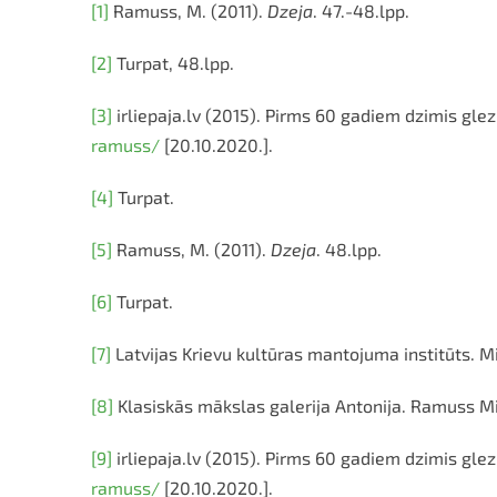
[1]
Ramuss, M. (2011).
Dzeja
. 47.-48.lpp.
[2]
Turpat, 48.lpp.
[3]
irliepaja.lv (2015). Pirms 60 gadiem dzimis gl
ramuss/
[20.10.2020.].
[4]
Turpat.
[5]
Ramuss, M. (2011).
Dzeja
. 48.lpp.
[6]
Turpat.
[7]
Latvijas Krievu kultūras mantojuma institūts. M
[8]
Klasiskās mākslas galerija Antonija. Ramuss Mi
[9]
irliepaja.lv (2015). Pirms 60 gadiem dzimis gl
ramuss/
[20.10.2020.].