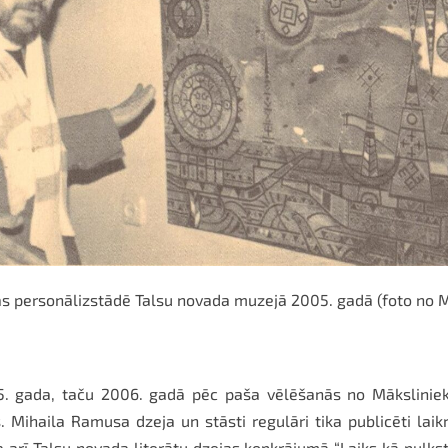
s personālizstādē Talsu novada muzejā 2005. gadā (foto no M. 
5. gada, taču 2006. gadā pēc paša vēlēšanās no Mākslinieku
. Mihaila Ramusa dzeja un stāsti regulāri tika publicēti laik
a arī Talsu novada literātu dzejas kopkrājumā “Laiks kā pulkste