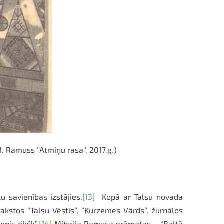
Ramuss ''Atmiņu rasa'', 2017.g.)
 savienības izstājies.
[13]
Kopā ar Talsu novada
rakstos “Talsu Vēstis”, “Kurzemes Vārds”, žurnālos
nis tikšķ”.
[14]
Mihaila Ramusa grāmatas – “Baltā