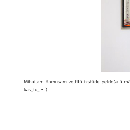
Mihailam Ramusam veltītā izstāde peldošajā māksl
kas_tu_esi)