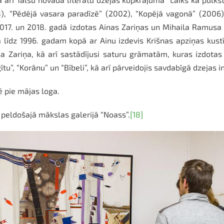
8), “Pēdējā vasara paradīzē” (2002), “Kopējā vagonā” (2006)
017. un 2018. gadā izdotas Ainas Zariņas un Mihaila Ramusa
līdz 1996. gadam kopā ar Ainu izdevis Krišnas apziņas kustī
a Zariņa, kā arī sastādījusi saturu grāmatām, kuras izdota
ītu”, “Korānu” un “Bībeli”, kā arī pārveidojis savdabīgā dzejas 
 pie mājas loga.
peldošajā mākslas galerijā “Noass”.
[18]