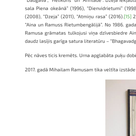
sala Piena okeānā” (1996), “Dienvidrietumi” (199
(2008), “Dzeja” (2011), “Atmiņu rasa” (2016).
[15]
2
“Aina un Ramuss Rietumbengālijā”. No 1986. gada 
Ramusa grāmatas tulkojusi viņa dzīvesbiedre Ain
daudz lasījis garīga satura literatūru – “Bhagavadg
Pēc nāves ticis kremēts. Urna apglabāta puķu dobē
2017. gadā Mihailam Ramusam tika veltīta izstāde 