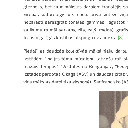
gleznojis, bet caur mākslas darbiem translējis sa
Eiropas kulturoloģisko simbolu brīvā sintēze viņa
neparasti sarežģītās tonālās gammas, iegūstot n
salikumu (tumši sarkans, zils, zaļš, melns), gra
trauslo garīgās kustības atspulgu uz audekla.
[8]
Piedalījies daudzās kolektīvās mākslinieku darbu 
izstādēm “Indijas tēma mūsdienu latviešu mākslā”
mazais Templis”, “Vēstules no Bengālijas”, “Pēdē
izstādes pārdotas Čikāgā (ASV) un daudzās citās val
viņa mākslas darbi tika eksponēti Sanfrancisko (A