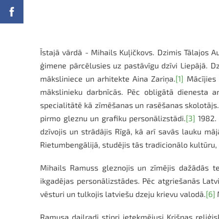
Īstajā vārdā - Mihails Kuļičkovs.
Dzimis Tālajos A
ģimene pārcēlusies uz pastāvīgu dzīvi Liepājā. Dzī
māksliniece un arhitekte Aina Zariņa.
[1]
Mācījies 
mākslinieku darbnīcās. Pēc obligātā dienesta a
specialitātē kā zīmēšanas un rasēšanas skolotājs.
pirmo gleznu un grafiku personālizstādi.
[3]
1982. 
dzīvojis un strādājis Rīgā, kā arī savās lauku mā
Rietumbengālijā, studējis tās tradicionālo kultūru,
Mihails Ramuss gleznojis un zīmējis dažādās tehn
ikgadējas personālizstādes. Pēc atgriešanās Latvij
vēsturi un tulkojis latviešu dzeju krievu valodā.
[6]
M
Ramusa daiļradi stipri ietekmējusi Krišnas reliģi