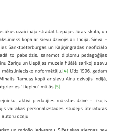
cākus uzaicināja strādāt Liepājas Jūras skolā, un
slinieks kopā ar sievu dzīvojis arī Indijā. Sieva –
jies Sanktpēterburgas un Kaļiņingradas neoficiālo
 gadā to pabeidzis, saņemot diplomu pedagoģijas
nu Zariņu un Liepājas muzeja filiālē sarīkojis savu
u māksliniecisko noformētāju.
[4]
Līdz 1996. gadam
Mihails Ramuss kopā ar sievu Ainu dzīvojis Indijā,
atgriezies “Liepiņu” mājās.
[5]
nieku, aktīvi piedalījies mākslas dzīvē - rīkojis
jis vairākas personālizstādes, studējis literatūras
 autoru dzeju.
 garīgo un radošo iedvesmu. Sižetiskas gleznas nav