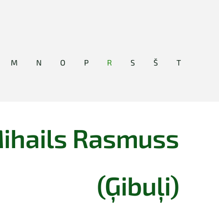
M
N
O
P
R
S
Š
T
ihails Rasmuss
(Ģibuļi)