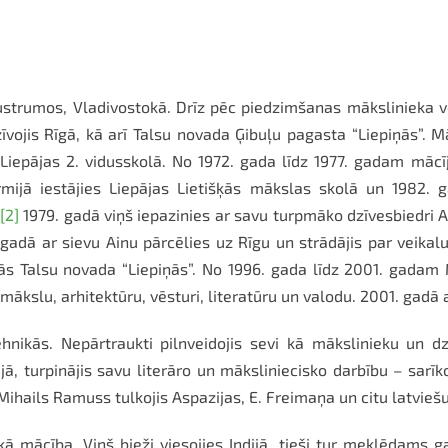
ustrumos, Vladivostokā. Drīz pēc piedzimšanas mākslinieka ve
vojis Rīgā, kā arī Talsu novada Ģibuļu pagasta “Liepiņās”. Māk
Liepājas 2. vidusskolā. No 1972. gada līdz 1977. gadam mācī
rmijā iestājies Liepājas Lietišķās mākslas skolā un 1982.
[2]
1979. gadā viņš iepazinies ar savu turpmāko dzīvesbiedri Ai
gadā ar sievu Ainu pārcēlies uz Rīgu un strādājis par veikal
jās Talsu novada “Liepiņās”. No 1996. gada līdz 2001. gadam 
 mākslu, arhitektūru, vēsturi, literatūru un valodu. 2001. gadā 
ikās. Nepārtraukti pilnveidojis sevi kā mākslinieku un dzej
ā, turpinājis savu literāro un māksliniecisko darbību – sarīko
ihails Ramuss tulkojis Aspazijas, E. Freimaņa un citu latviešu
skā mācība. Viņš bieži viesojies Indijā, tieši tur meklēdams