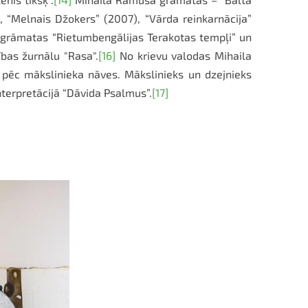
, “Melnais Džokers” (2007), “Vārda reinkarnācija”
 grāmatas “Rietumbengālijas Terakotas tempļi” un
bas žurnālu "Rasa".
[16]
No krievu valodas Mihaila
s pēc mākslinieka nāves.
Mākslinieks un dzejnieks
interpretācijā “Dāvida Psalmus”.
[17]