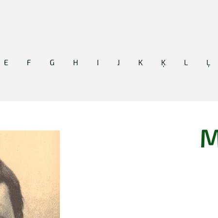
E
F
G
H
I
J
K
Ķ
L
Ļ
M