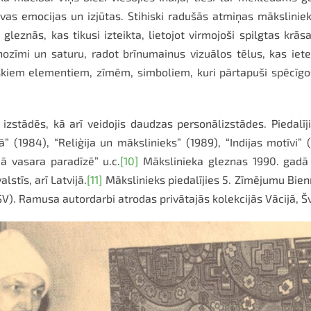
vas emocijas un izjūtas. Stihiski radušās atmiņas mākslinieks
 gleznās, kas tikusi izteikta, lietojot virmojoši spilgtas krā
ozīmi un saturu, radot brīnumainus vizuālos tēlus, kas iet
fiskiem elementiem, zīmēm, simboliem, kuri pārtapuši spēcīgo
izstādēs, kā arī veidojis daudzas personālizstādes. Piedalīj
 (1984), “Reliģija un mākslinieks” (1989), “Indijas motīvi” 
jā vasara paradīzē” u.c.
[10]
Mākslinieka gleznas 1990. gadā ti
stīs, arī Latvijā.
[11]
Mākslinieks piedalījies 5. Zīmējumu Bien
SV). Ramusa autordarbi atrodas privātajās kolekcijās Vācijā, Š