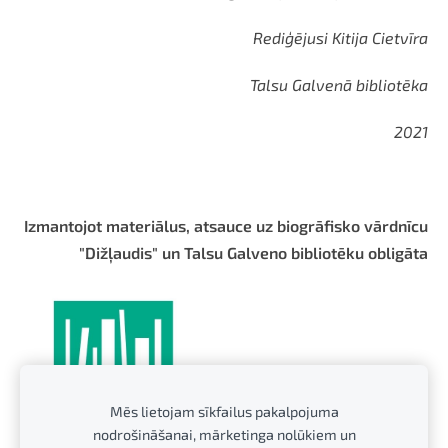
Rediģējusi Kitija Cietvīra
Talsu Galvenā bibliotēka
2021
Izmantojot materiālus, atsauce uz biogrāfisko vārdnīcu
"Dižļaudis" un Talsu Galveno bibliotēku obligāta
Mēs lietojam sīkfailus pakalpojuma
nodrošināšanai, mārketinga nolūkiem un