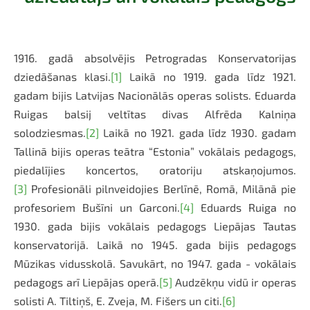
1916. gadā absolvējis Petrogradas Konservatorijas
dziedāšanas klasi.
[1]
Laikā no 1919. gada līdz 1921.
gadam bijis Latvijas Nacionālās operas solists. Eduarda
Ruigas balsij veltītas divas Alfrēda Kalniņa
solodziesmas.
[2]
Laikā no 1921. gada līdz 1930. gadam
Tallinā bijis operas teātra “Estonia” vokālais pedagogs,
piedalījies koncertos, oratoriju atskaņojumos.
[3]
Profesionāli pilnveidojies Berlīnē, Romā, Milānā pie
profesoriem Bušīni un Garconi.
[4]
Eduards Ruiga no
1930. gada bijis vokālais pedagogs Liepājas Tautas
konservatorijā. Laikā no 1945. gada bijis pedagogs
Mūzikas vidusskolā. Savukārt, no 1947. gada - vokālais
pedagogs arī Liepājas operā.
[5]
Audzēkņu vidū ir operas
solisti A. Tiltiņš, E. Zveja, M. Fišers un citi.
[6]