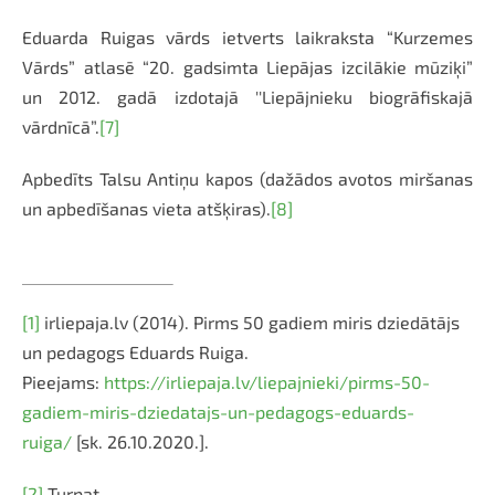
Eduarda Ruigas vārds ietverts laikraksta “Kurzemes
Vārds” atlasē “20. gadsimta Liepājas izcilākie mūziķi”
un 2012. gadā izdotajā ''Liepājnieku biogrāfiskajā
vārdnīcā”.
[7]
Apbedīts Talsu Antiņu kapos (dažādos avotos miršanas
un apbedīšanas vieta atšķiras).
[8]
[1]
irliepaja.lv (2014). Pirms 50 gadiem miris dziedātājs
un pedagogs Eduards Ruiga.
Pieejams:
https://irliepaja.lv/liepajnieki/pirms-50-
gadiem-miris-dziedatajs-un-pedagogs-eduards-
ruiga/
[sk. 26.10.2020.].
[2]
Turpat.