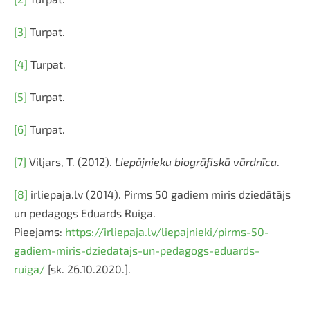
[3]
Turpat.
[4]
Turpat.
[5]
Turpat.
[6]
Turpat.
[7]
Viljars, T. (2012).
Liepājnieku biogrāfiskā vārdnīca
.
[8]
irliepaja.lv (2014). Pirms 50 gadiem miris dziedātājs
un pedagogs Eduards Ruiga.
Pieejams:
https://irliepaja.lv/liepajnieki/pirms-50-
gadiem-miris-dziedatajs-un-pedagogs-eduards-
ruiga/
[sk. 26.10.2020.].