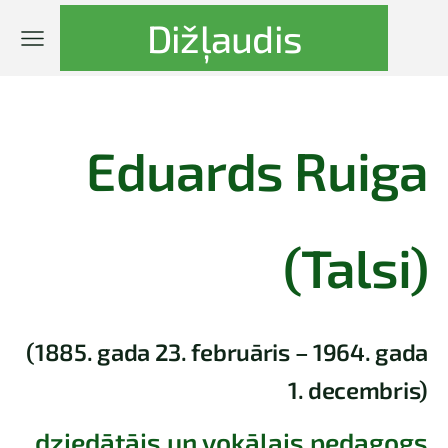
Dižļaudis
Eduards Ruiga
(Talsi)
(1885. gada 23. februāris – 1964. gada
1. decembris)
dziedātājs un vokālais pedagogs