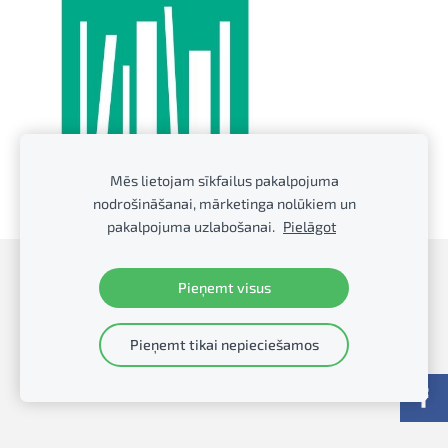
Mēs lietojam sīkfailus pakalpojuma
nodrošināšanai, mārketinga nolūkiem un
pakalpojuma uzlabošanai.
Pielāgot
Sīkdatnes
Pieņemt visus
Talsu Galvenā bibliotēka
Pieņemt tikai nepieciešamos