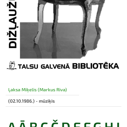
Ļaksa Miķelis (Markus Riva)
(02.10.1986.) - mūziķis
A
Ā
B
C
Č
D
E
F
G
H
I