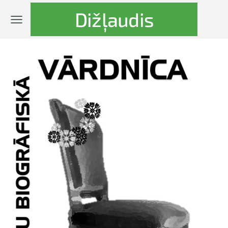
Dižļaudis