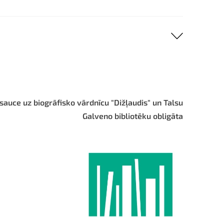
sauce uz biogrāfisko vārdnīcu "Dižļaudis" un Talsu
Galveno bibliotēku obligāta