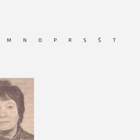
M
N
O
P
R
S
Š
T