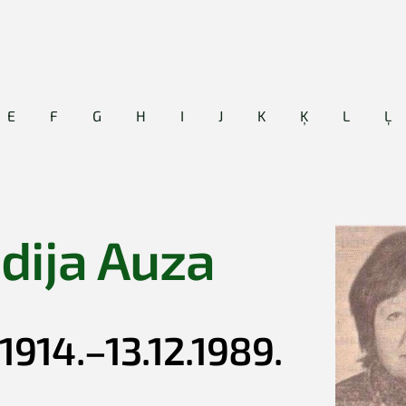
E
F
G
H
I
J
K
Ķ
L
Ļ
idija Auza
1914.–13.12.1989.