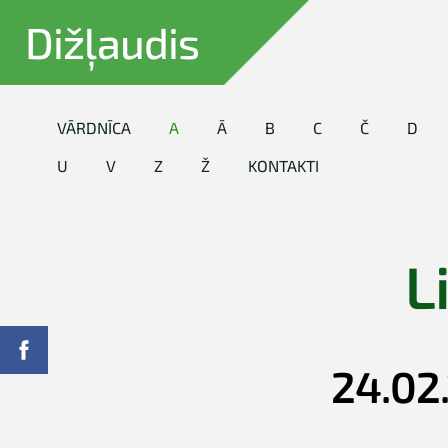
Dižļaudis
VĀRDNĪCA
A
Ā
B
C
Č
D
U
V
Z
Ž
KONTAKTI
L
24.02.