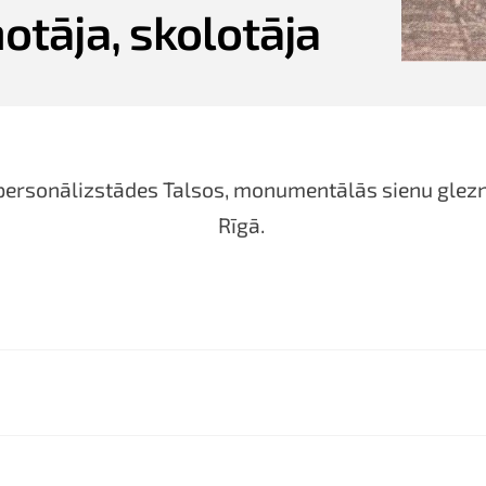
otāja, skolotāja
 personālizstādes Talsos, monumentālās sienu glez
Rīgā.