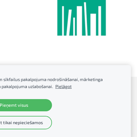
m sīkfailus pakalpojuma nodrošināšanai, mārketinga
n pakalpojuma uzlabošanai.
Pielāgot
Pieņemt visus
 tikai nepieciešamos