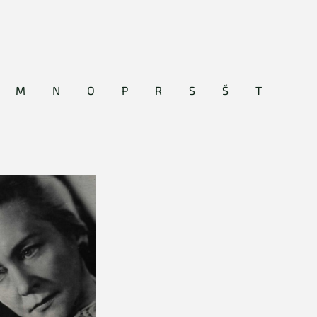
M
N
O
P
R
S
Š
T