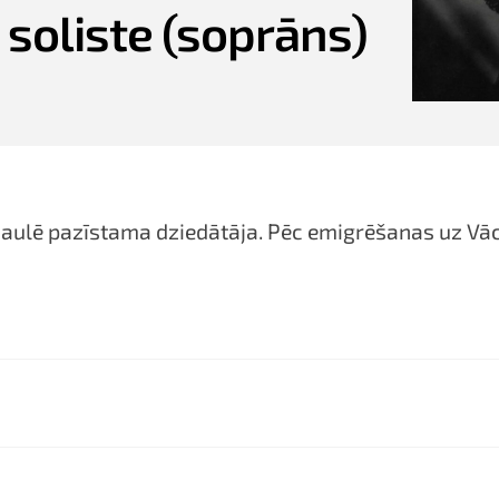
 soliste (soprāns)
saulē pazīstama dziedātāja. Pēc emigrēšanas uz Vā