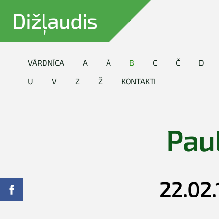
Dižļaudis
VĀRDNĪCA
A
Ā
B
C
Č
D
U
V
Z
Ž
KONTAKTI
Pau
22.02.