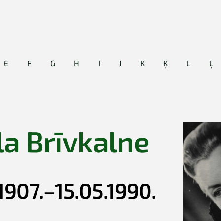
E
F
G
H
I
J
K
Ķ
L
Ļ
la Brīvkalne
1907.–15.05.1990.