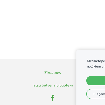
Mēs lietoja
nolūkiem u
Sīkdatnes
Talsu Galvenā bibliotēka
Pieņemt