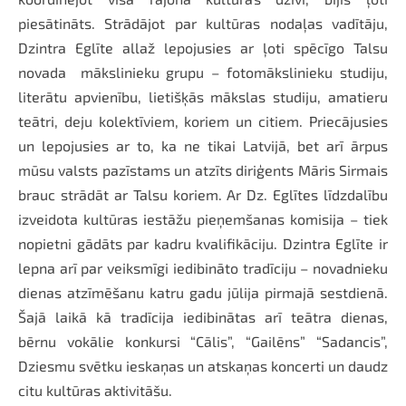
piesātināts. Strādājot par kultūras nodaļas vadītāju,
Dzintra Eglīte allaž lepojusies ar ļoti spēcīgo Talsu
novada mākslinieku grupu – fotomākslinieku studiju,
literātu apvienību, lietišķās mākslas studiju, amatieru
teātri, deju kolektīviem, koriem un citiem. Priecājusies
un lepojusies ar to, ka ne tikai Latvijā, bet arī ārpus
mūsu valsts pazīstams un atzīts diriģents Māris Sirmais
brauc strādāt ar Talsu koriem. Ar Dz. Eglītes līdzdalību
izveidota kultūras iestāžu pieņemšanas komisija – tiek
nopietni gādāts par kadru kvalifikāciju. Dzintra Eglīte ir
lepna arī par veiksmīgi iedibināto tradīciju – novadnieku
dienas atzīmēšanu katru gadu jūlija pirmajā sestdienā.
Šajā laikā kā tradīcija iedibinātas arī teātra dienas,
bērnu vokālie konkursi “Cālis”, “Gailēns” “Sadancis”,
Dziesmu svētku ieskaņas un atskaņas koncerti un daudz
citu kultūras aktivitāšu.