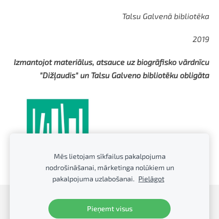
Talsu Galvenā bibliotēka
2019
Izmantojot materiālus, atsauce uz biogrāfisko vārdnīcu
"Dižļaudis" un Talsu Galveno bibliotēku obligāta
Mēs lietojam sīkfailus pakalpojuma
nodrošināšanai, mārketinga nolūkiem un
pakalpojuma uzlabošanai.
Pielāgot
Sīkdatnes
Pieņemt visus