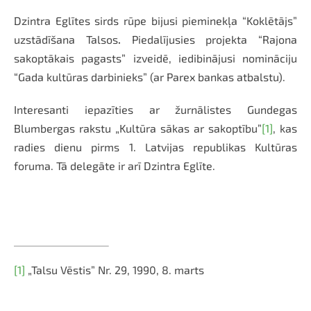
Dzintra Eglītes sirds rūpe bijusi pieminekļa “Koklētājs”
uzstādīšana Talsos
.
Piedalījusies projekta “
Rajona
sakoptākais pagasts”
izveidē, iedibinājusi nomināciju
“
Gada kultūras darbinieks”
(ar Parex bankas atbalstu).
Interesanti iepazīties ar žurnālistes Gundegas
Blumbergas rakstu „Kultūra sākas ar sakoptību”
[1]
, kas
radies dienu pirms 1. Latvijas republikas Kultūras
foruma. Tā delegāte ir arī Dzintra Eglīte.
[1]
„Talsu Vēstis” Nr. 29, 1990, 8. marts