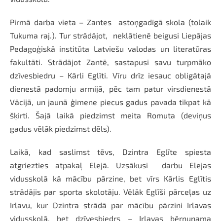
Pirmā darba vieta – Zantes
astoņgadīgā skola (tolaik
Tukuma raj.). Tur strādājot,
neklātienē beigusi Liepājas
Pedagoģiskā institūta Latviešu valodas un literatūras
fakultāti. Strādājot Zantē, sastapusi savu turpmāko
dzīvesbiedru – Kārli Eglīti. Vīru drīz iesauc obligātajā
dienestā padomju armijā, pēc tam patur virsdienestā
Vācijā, un jaunā ģimene piecus gadus pavada tikpat kā
šķirti. Šajā laikā piedzimst meita Romuta (deviņus
gadus vēlāk piedzimst dēls).
Laikā, kad saslimst tēvs, Dzintra Eglīte spiesta
atgriezties atpakaļ Elejā. Uzsākusi
darbu Elejas
vidusskolā kā mācību pārzine, bet vīrs Kārlis Eglītis
strādājis par sporta skolotāju. Vēlāk Eglīši pārceļas uz
Irlavu, kur Dzintra strādā par mācību pārzini Irlavas
vidusskolā, bet dzīvesbiedrs – Irlavas bērnunama