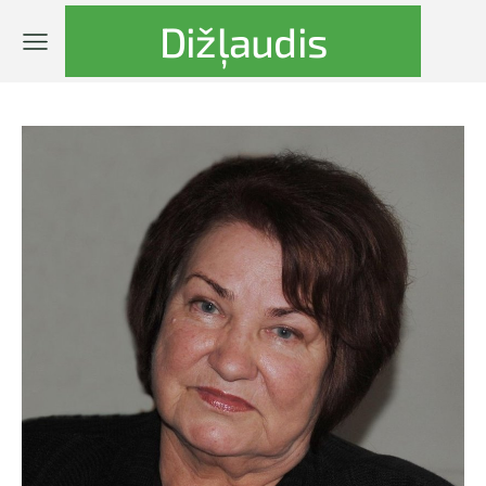
Dižļaudis