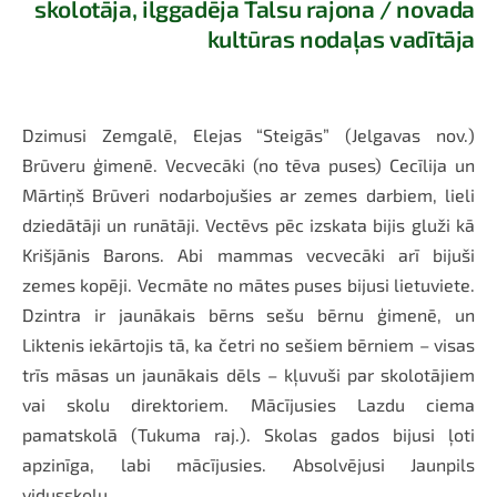
skolotāja, ilggadēja Talsu rajona / novada
kultūras nodaļas vadītāja
Dzimusi Zemgalē, Elejas “Steigās” (Jelgavas nov.)
Brūveru ģimenē.
Vecvecāki (no tēva puses) Cecīlija un
Mārtiņš Brūveri nodarbojušies ar zemes darbiem, lieli
dziedātāji un runātāji. Vectēvs pēc izskata bijis gluži kā
Krišjānis Barons. Abi mammas vecvecāki arī bijuši
zemes kopēji. Vecmāte no mātes puses bijusi lietuviete.
Dzintra ir jaunākais bērns sešu bērnu ģimenē, un
Liktenis iekārtojis tā, ka četri no sešiem bērniem – visas
trīs māsas un jaunākais dēls – kļuvuši par skolotājiem
vai skolu direktoriem. Mācījusies Lazdu ciema
pamatskolā (Tukuma raj.). Skolas gados bijusi ļoti
apzinīga, labi mācījusies. Absolvējusi Jaunpils
vidusskolu.