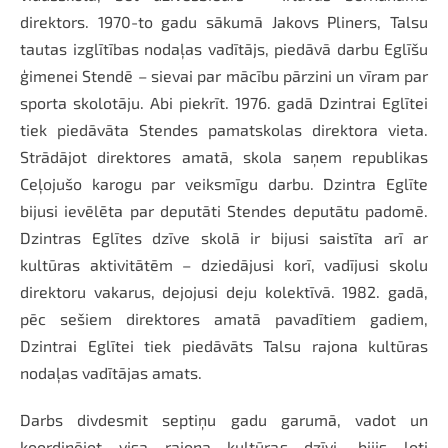
direktors. 1970-to gadu sākumā Jakovs Pliners, Talsu
tautas izglītības nodaļas vadītājs, piedāvā darbu Eglīšu
ģimenei Stendē – sievai par mācību pārzini un vīram par
sporta skolotāju. Abi piekrīt. 1976. gadā Dzintrai Eglītei
tiek piedāvāta Stendes pamatskolas direktora vieta.
Strādājot direktores amatā, skola saņem republikas
Ceļojušo karogu par veiksmīgu darbu. Dzintra Eglīte
bijusi ievēlēta par deputāti Stendes deputātu padomē.
Dzintras Eglītes dzīve skolā ir bijusi saistīta arī ar
kultūras aktivitātēm – dziedājusi korī, vadījusi skolu
direktoru vakarus, dejojusi deju kolektīvā. 1982. gadā,
pēc sešiem direktores amatā pavadītiem gadiem,
Dzintrai Eglītei tiek piedāvāts Talsu rajona kultūras
nodaļas vadītājas amats.
Darbs divdesmit septiņu gadu garumā, vadot un
koordinējot visa rajona kultūras dzīvi, bijis ļoti