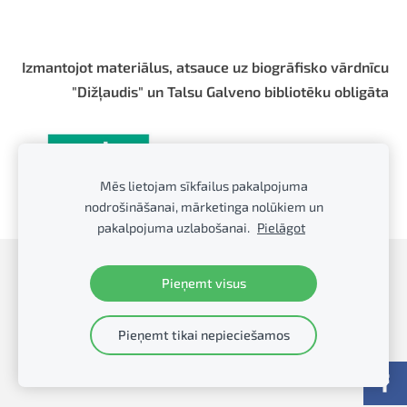
Izmantojot materiālus, atsauce uz biogrāfisko vārdnīcu
"Dižļaudis" un Talsu Galveno bibliotēku obligāta
Mēs lietojam sīkfailus pakalpojuma
nodrošināšanai, mārketinga nolūkiem un
pakalpojuma uzlabošanai.
Pielāgot
Sīkdatnes
Pieņemt visus
Talsu Galvenā bibliotēka
Pieņemt tikai nepieciešamos