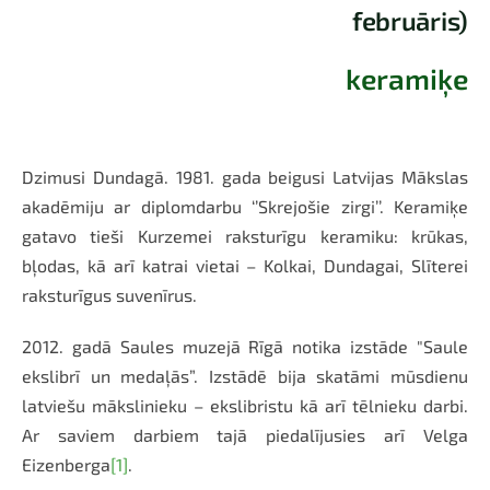
februāris)
keramiķe
Dzimusi Dundagā. 1981. gada beigusi Latvijas Mākslas
akadēmiju ar diplomdarbu ‘’Skrejošie zirgi’’. Keramiķe
gatavo tieši Kurzemei raksturīgu keramiku: krūkas,
bļodas, kā arī katrai vietai – Kolkai, Dundagai, Slīterei
raksturīgus suvenīrus.
2012. gadā Saules muzejā Rīgā notika izstāde "Saule
ekslibrī un medaļās”. Izstādē bija skatāmi mūsdienu
latviešu mākslinieku – ekslibristu kā arī tēlnieku darbi.
Ar saviem darbiem tajā piedalījusies arī Velga
Eizenberga
[1]
.