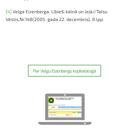
[4]
Velga Eizenberga. Lībieši kalnā un lejā//Talsu
Vēstis,Nr.148(2005. gada 22. decembris), 8.lpp.
Par Velgu Eizenbergu kopkatalogā