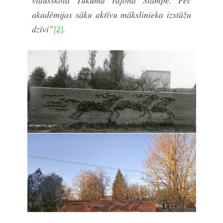
akadēmijas sāku aktīvu mākslinieka izstāžu
dzīvi”
.
[2]