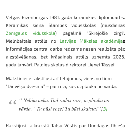
Velgas Eizenbergas 1981. gada keramikas diplomdarbs.
Keramikas siena Slampes vidusskolas (mūsdienās
Zemgales vidusskola
) pagalmā "Skrejošie zirgi".
Melnbaltais attēls no
Latvijas Mākslas akadēmija
s
Informācijas centra, darbs redzams nesen realizēts pēc
aizstāvēšanas, bet krāsainais attēls uzņemts 2026.
gada janvārī. Paldies skolas direktorei Lienei Tāssei!
Māksliniece rakstījusi arī tēlojumus, viens no tiem –
“Dievišķā dvesma” – par rozi, kas uzplauka no vārda.
‘’ Nebija nekā. Tad radās roze, uzplauka no
vārda. ‘’Tu būsi roze! Tu būsi skaista!’’[
3]
Rakstījusi laikrakstā Talsu Vēstis par Dundagas lībiešu