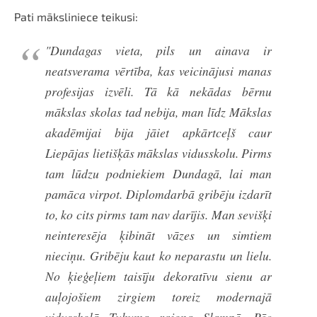
Pati māksliniece teikusi:
"Dundagas vieta, pils un ainava ir
neatsverama vērtība, kas veicinājusi manas
profesijas izvēli. Tā kā nekādas bērnu
mākslas skolas tad nebija, man līdz Mākslas
akadēmijai bija jāiet apkārtceļš caur
Liepājas lietišķās mākslas vidusskolu. Pirms
tam lūdzu podniekiem Dundagā, lai man
pamāca virpot. Diplomdarbā gribēju izdarīt
to, ko cits pirms tam nav darījis. Man sevišķi
neinteresēja ķibināt vāzes un simtiem
nieciņu. Gribēju kaut ko neparastu un lielu.
No ķieģeļiem taisīju dekoratīvu sienu ar
auļojošiem zirgiem toreiz modernajā
vidusskolā Tukuma rajona Slampē. Pēc