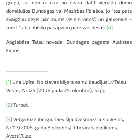
grupu, ka nemaz nav no svara dalīt vienādu domu
domājušos Dundagas vai Mazirbes lībiešos, jo “tas pats
zvaigžņu deķis pār mums visiem viens”, un galvenais –
turēt “labu lībisko pašapziņu pareizās devās”
[4]
.
Apglabāta Talsu novada, Dundagas pagasta Alakstes
kapos.
[1]
Una Upīte. No slavas biķera esmu baudījusi.//Talsu
Vēstis, Nr.125,(2008.gada 25. oktobris), 5.lpp.
[2]
Turpat.
[3]
Velga Eizenberga. Dievišķā dvesma//Talsu Vēstis,
Nr.117,(2005. gada 8.oktobris), literārais pielikums ,,
Avots”,7.lpp.