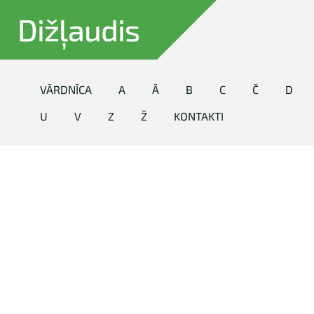
Dižļaudis
VĀRDNĪCA
A
Ā
B
C
Č
D
U
V
Z
Ž
KONTAKTI