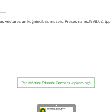
Rīgas vēstures un kuģniecības muzejs, Preses nams,1998,62. lpp.
Par Mārtiņu Eduardu Gertneru kopkaralogā