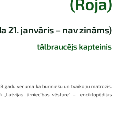
(Roja)
a 21. janvāris – nav zināms)
tālbraucējs kapteinis
 18 gadu vecumā kā burinieku un tvaikoņu matrozis.
 „Latvijas jūrniecības vēsture” – enciklopēdijas