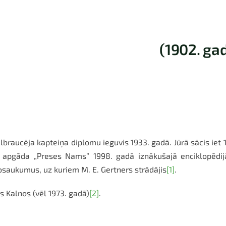
(1902. gad
ālbraucēja kapteiņa diplomu ieguvis 1933. gadā. Jūrā sācis iet
 apgāda „Preses Nams” 1998. gadā iznākušajā enciklopēdijā
osaukumus, uz kuriem M. E. Gertners strādājis
[1]
.
s Kalnos (vēl 1973. gadā)
[2]
.