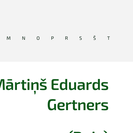
M
N
O
P
R
S
Š
T
ārtiņš Eduards
Gertners