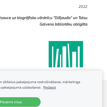
2022
tsauce uz biogrāfisko vārdnīcu "Dižļaudis" un Talsu
Galveno bibliotēku obligāta
m sīkfailus pakalpojuma nodrošināšanai, mārketinga
n pakalpojuma uzlabošanai.
Pielāgot
Pieņemt visus