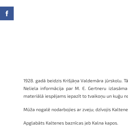
1928. gadā beidzis Krišjāņa Valdemāra jūrskolu. T
Neliela informācija par M. E. Gertneru izlasāma
materiālā iespējams iepazīt to tvaikoņu un kuģu n
Mūža nogalē nodarbojies ar zveju; dzīvojis Kaltene
Apglabāts Kaltenes baznīcas jeb Kalna kapos.