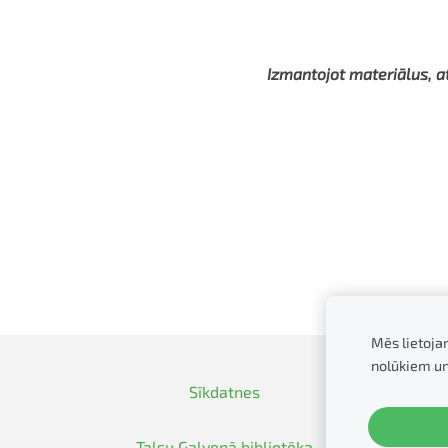
Izmantojot materiālus, a
Mēs lietoja
nolūkiem u
Sīkdatnes
Talsu Galvenā bibliotēka