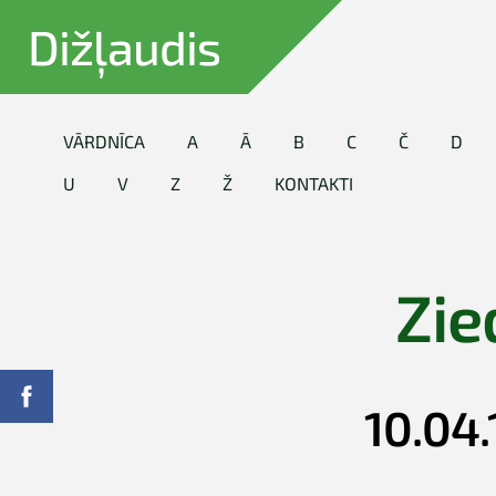
Dižļaudis
VĀRDNĪCA
A
Ā
B
C
Č
D
U
V
Z
Ž
KONTAKTI
Zie
10.04.