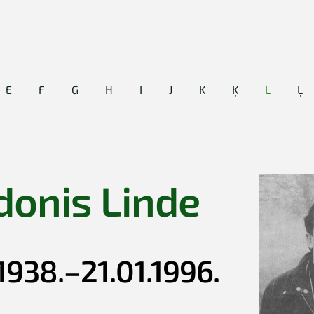
E
F
G
H
I
J
K
Ķ
L
Ļ
donis Linde
1938.–21.01.1996.