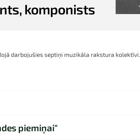
ents, komponists
Rojā darbojušies septiņi muzikāla rakstura kolektīvi
ndes piemiņai"