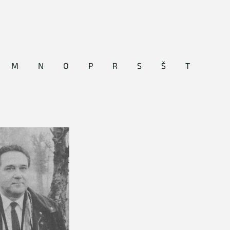
M
N
O
P
R
S
Š
T