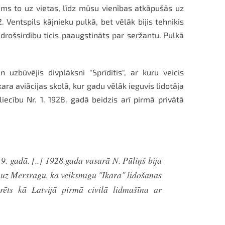
dams to uz vietas, līdz mūsu vienības atkāpušās uz
. Ventspils kājnieku pulkā, bet vēlāk bijis tehniķis
rošsirdību ticis paaugstināts par seržantu. Pulkā
 uzbūvējis divplāksni "Sprīdītis", ar kuru veicis
ara aviācijas skolā, kur gadu vēlāk ieguvis lidotāja
liecību Nr. 1. 1928. gadā beidzis arī pirmā privātā
9. gadā. [..] 1928.gada vasarā N. Pūliņš bija
u uz Mērsragu, kā veiksmīgu "Ikara" lidošanas
trēts kā Latvijā pirmā civilā lidmašīna ar