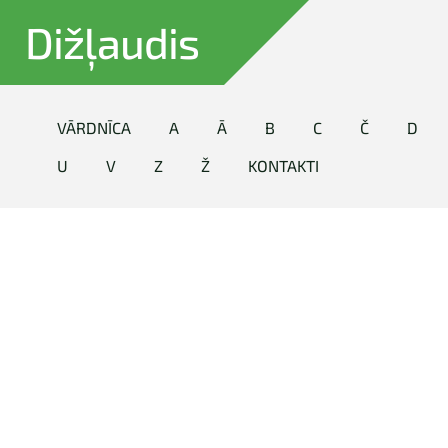
Dižļaudis
VĀRDNĪCA
A
Ā
B
C
Č
D
U
V
Z
Ž
KONTAKTI