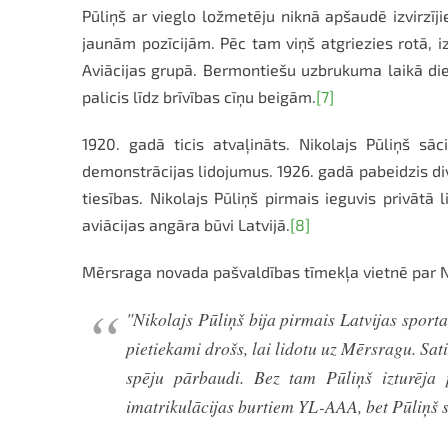
Pūliņš ar vieglo ložmetēju niknā apšaudē izvirzīj
jaunām pozīcijām. Pēc tam viņš atgriezies rotā, i
Aviācijas grupā. Bermontiešu uzbrukuma laikā die
palicis līdz brīvības cīņu beigām.
[7]
1920. gadā ticis atvaļināts. Nikolajs Pūliņš sāc
demonstrācijas lidojumus. 1926. gadā pabeidzis divv
tiesības. Nikolajs Pūliņš pirmais ieguvis privātā 
aviācijas angāra būvi Latvijā.
[8]
Mērsraga novada pašvaldības tīmekļa vietnē par Ni
"Nikolajs Pūliņš bija pirmais Latvijas sport
pietiekami drošs, lai lidotu uz Mērsragu. Sa
spēju pārbaudi. Bez tam Pūliņš izturēja p
imatrikulācijas burtiem YL-AAA, bet Pūliņš sa