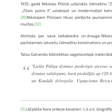
1935. gadā Nikolajs Pūliņš uzbūvējis lidmašīnu “Zi
„Zilais putns II”, uzlabojot un modernizējot katr
[10]
Nikolajam Pūliņam tikusi piešķirta jaunsaimn
muižas.
[12]
Atmiņas par sava laikabiedra un drauga Nikolaj
pazīstamais latviešu lidmašīnu konstruktors un proj
Talsu Galvenās bibliotēkas sagatavotajā materiālā
"Lielās Pūliņu dzimtas piederīgie atceras s
dzimtas salidojums, kurā piedalījās ap 120 šī
un Kanādā dzīvojošie. Uguņciema Reizu mājās
[1]
Lāčplēša Kara ordeņa kavalieri. L.k.o.k. biogrāfi