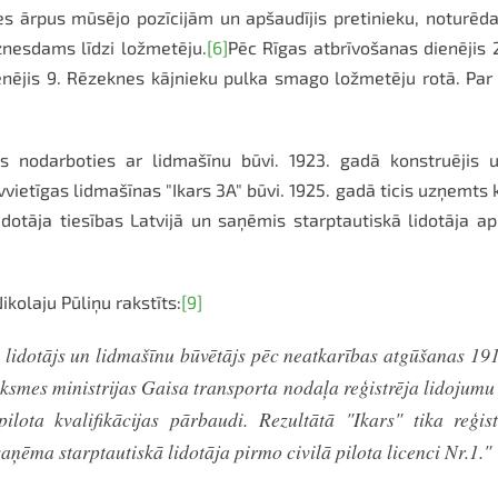
ies ārpus mūsējo pozīcijām un apšaudījis pretinieku, noturē
znesdams līdzi ložmetēju.
[6]
Pēc Rīgas atbrīvošanas dienējis 2
nējis 9. Rēzeknes kājnieku pulka smago ložmetēju rotā. Par d
is nodarboties ar lidmašīnu būvi. 1923. gadā konstruējis un
ietīgas lidmašīnas "Ikars 3A" būvi. 1925. gadā ticis uzņemts k
lidotāja tiesības Latvijā un saņēmis starptautiskā lidotāja ap
kolaju Pūliņu rakstīts:
[9]
a lidotājs un lidmašīnu būvētājs pēc neatkarības atgūšanas 191
tiksmes ministrijas Gaisa transporta nodaļa reģistrēja lidojum
ilota kvalifikācijas pārbaudi. Rezultātā "Ikars" tika reģis
ņēma starptautiskā lidotāja pirmo civilā pilota licenci Nr.1."