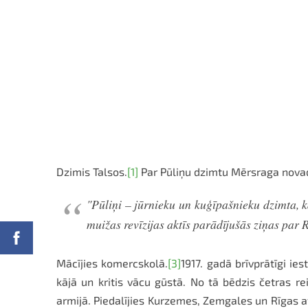
Dzimis Talsos.
[1]
Par Pūliņu dzimtu Mērsraga novad
"Pūliņi – jūrnieku un kuģīpašnieku dzimta,
muižas revīzijas aktīs parādījušās ziņas par 
Mācījies komercskolā.
[3]
1917. gadā brīvprātīgi i
kājā un kritis vācu gūstā. No tā bēdzis četras rei
armijā. Piedalījies Kurzemes, Zemgales un Rīgas a