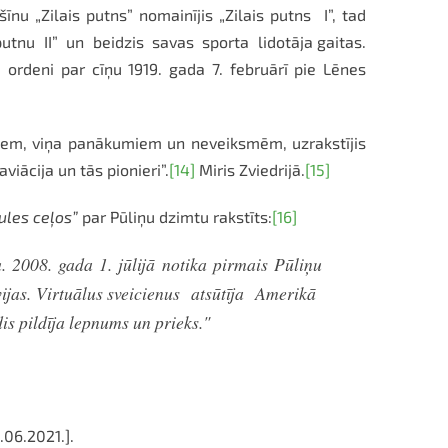
īnu „Zilais putns” nomainījis „Zilais putns I”, tad
putnu II” un beidzis savas sporta lidotāja gaitas.
ordeni par cīņu 1919. gada 7. februārī pie Lēnes
iem, viņa panākumiem un neveiksmēm, uzrakstījis
iācija un tās pionieri”.
[14]
Miris Zviedrijā.
[15]
ules ceļos”
par Pūliņu dzimtu rakstīts:
[16]
. 2008. gada 1. jūlijā notika pirmais Pūliņu
atvijas. Virtuālus sveicienus atsūtīja Amerikā
s pildīja lepnums un prieks."
.06.2021.].