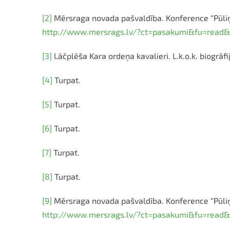
[2]
Mērsraga novada pašvaldība. Konference “Pūliņu
http://www.mersrags.lv/?ct=pasakumi&fu=read&
[3]
Lāčplēša Kara ordeņa kavalieri. L.k.o.k. biogrāfi
[4]
Turpat.
[5]
Turpat.
[6]
Turpat.
[7]
Turpat.
[8]
Turpat.
[9]
Mērsraga novada pašvaldība. Konference “Pūliņu
http://www.mersrags.lv/?ct=pasakumi&fu=read&