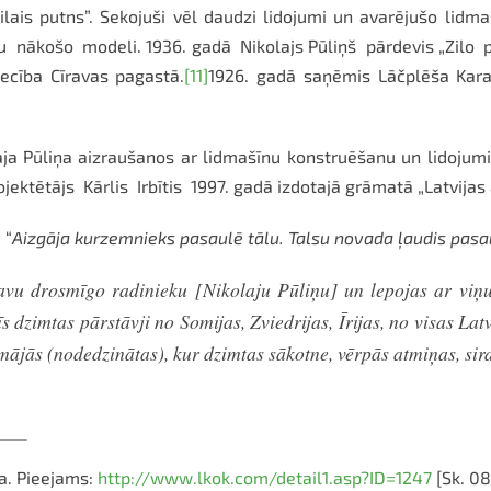
lais putns”. Sekojuši vēl daudzi lidojumi un avarējušo lidmaš
u nākošo modeli. 1936. gadā Nikolajs Pūliņš pārdevis „Zilo 
iecība Cīravas pagastā.
[11]
1926. gadā saņēmis Lāčplēša Kara 
a Pūliņa aizraušanos ar lidmašīnu konstruēšanu un lidojum
ektētājs Kārlis Irbītis 1997. gadā izdotajā grāmatā „Latvijas av
 “
Aizgāja kurzemnieks pasaulē tālu. Talsu novada ļaudis pasa
avu drosmīgo radinieku [Nikolaju Pūliņu] un lepojas ar viņu
s dzimtas pārstāvji no Somijas, Zviedrijas, Īrijas, no visas L
 (nodedzinātas), kur dzimtas sākotne, vērpās atmiņas, sirdi
ja. Pieejams:
http://www.lkok.com/detail1.asp?ID=1247
[Sk. 08