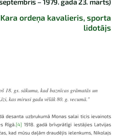
 septembris – 1979. gada 23. marts)
Kara ordeņa kavalieris, sporta
lidotājs
pš 18. gs. sākuma, kad baznīcas grāmatās un
Līzi, kas mirusi gadu vēlāk 80. g. vecumā."
gadā desanta uzbrukumā Monas salai ticis ievainots
es Rīgā.
[4]
1918. gadā brīvprātīgi iestājies Latvijas
žas, kad mūsu daļām draudējis ielenkums, Nikolajs