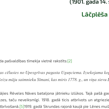
(1901. gada 14.
Lāčplēša 
a pašvaldības tīmekļa vietnē rakstīts:
[2]
 kas cēlusies no Upesgrīvas pagasta Uguņciema. Izsekojama ko
Reizu māju saimnieku Sīmani, kas miris 1778. g., un viņa sievu 
estājies Rēveles Nāves bataljona jātnieku izlūkos. Tajā pašā 
zes, taču neveiksmīgi. 1918. gadā ticis atbrīvots un atgriezi
tbrīvošanā.
[5]
1919. gadā Skrundas rajonā kaujā pie Lēnes mui