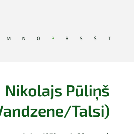
M
N
O
P
R
S
Š
T
Nikolajs Pūliņš
Vandzene/Talsi)