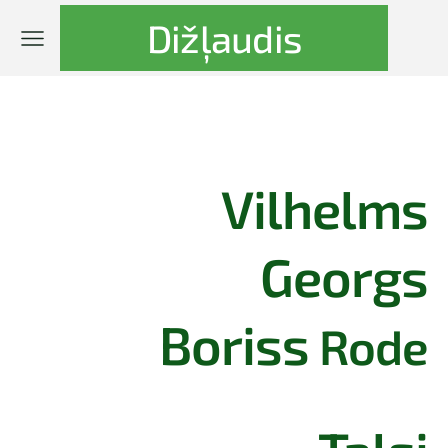
Dižļaudis
Vilhelms
Georgs
Boriss
Rode