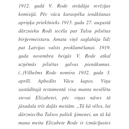
1912. gadā V. Rode strādāja revīzijas
komisijā. Pēc vācu karaspēka ienākšanas
apriņķa priekšnieks 1915. gada 27. augustā
dārznieku Rodi iecēla par Talsu pilsētas
birģermeistaru. Amatu viņš saglabāja līdz
pat Latvijas valsts proklamēšanai. 1919.
gada novembra beigās V. Rode atkal
uzņēmās pilsētas galvas pienākumus.
(..)Vilhelms Rode nomira 1932. gada 3.
aprīlī. Apbedīts Vācu kapos. Viņa
sastādītajā testamentā visa manta novēlēta
sievai Elizabetei, pēc viņas nāves tā
jāsadala trīs daļās meitām. „Tā kā vēlos, lai
dārzniecība Talsos paliek ģimenei, un tā kā
mana meita Elizabete Rode ir izmācījusies