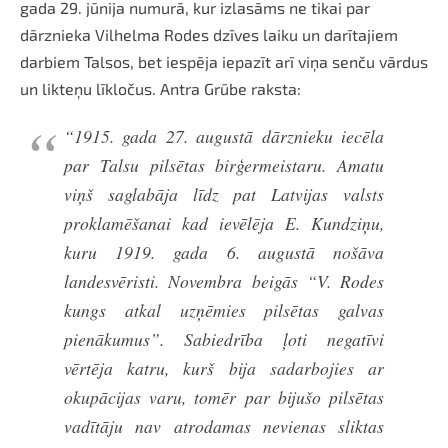
gada 29. jūnija numurā, kur izlasāms ne tikai par
dārznieka Vilhelma Rodes dzīves laiku un darītajiem
darbiem Talsos, bet iespēja iepazīt arī viņa senču vārdus
un likteņu līkločus. Antra Grūbe raksta:
“1915. gada 27. augustā dārznieku iecēla
par Talsu pilsētas birģermeistaru. Amatu
viņš saglabāja līdz pat Latvijas valsts
proklamēšanai kad ievēlēja E. Kundziņu,
kuru 1919. gada 6. augustā nošāva
landesvēristi. Novembra beigās “V. Rodes
kungs atkal uzņēmies pilsētas galvas
pienākumus”. Sabiedrība ļoti negatīvi
vērtēja katru, kurš bija sadarbojies ar
okupācijas varu, tomēr par bijušo pilsētas
vadītāju nav atrodamas nevienas sliktas