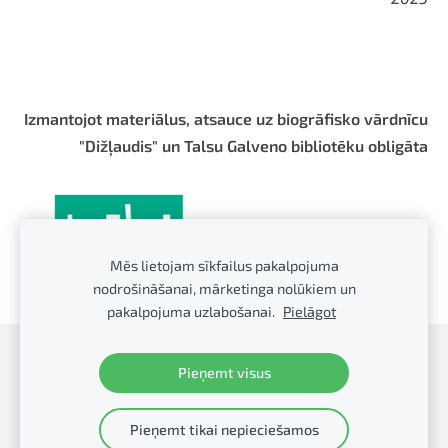
Izmantojot materiālus, atsauce uz biogrāfisko vārdnīcu
"Dižļaudis" un Talsu Galveno bibliotēku obligāta
Mēs lietojam sīkfailus pakalpojuma
nodrošināšanai, mārketinga nolūkiem un
pakalpojuma uzlabošanai.
Pielāgot
Sīkdatnes
Pieņemt visus
Talsu Galvenā bibliotēka
Pieņemt tikai nepieciešamos