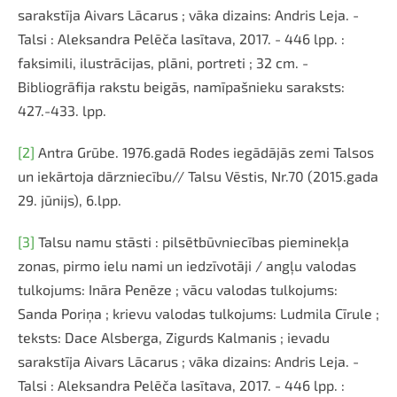
sarakstīja Aivars Lācarus ; vāka dizains: Andris Leja. -
Talsi : Aleksandra Pelēča lasītava, 2017. - 446 lpp. :
faksimili, ilustrācijas, plāni, portreti ; 32 cm. -
Bibliogrāfija rakstu beigās, namīpašnieku saraksts:
427.-433. lpp.
[2]
Antra Grūbe. 1976.gadā Rodes iegādājās zemi Talsos
un iekārtoja dārzniecību// Talsu Vēstis, Nr.70 (2015.gada
29. jūnijs), 6.lpp.
[3]
Talsu namu stāsti : pilsētbūvniecības pieminekļa
zonas, pirmo ielu nami un iedzīvotāji / angļu valodas
tulkojums: Ināra Penēze ; vācu valodas tulkojums:
Sanda Poriņa ; krievu valodas tulkojums: Ludmila Cīrule ;
teksts: Dace Alsberga, Zigurds Kalmanis ; ievadu
sarakstīja Aivars Lācarus ; vāka dizains: Andris Leja. -
Talsi : Aleksandra Pelēča lasītava, 2017. - 446 lpp. :