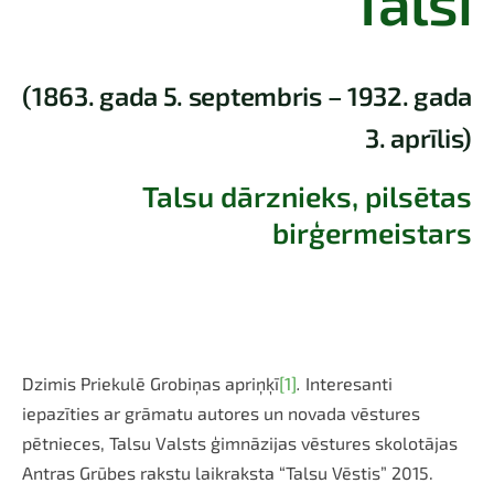
Talsi
(1863. gada 5. septembris – 1932. gada
3. aprīlis)
Talsu dārznieks,
pilsētas
birģermeistars
Dzimis Priekulē Grobiņas apriņķī
[1]
.
Interesanti
iepazīties ar grāmatu autores un novada vēstures
pētnieces, Talsu Valsts ģimnāzijas vēstures skolotājas
Antras Grūbes rakstu laikraksta “Talsu Vēstis” 2015.