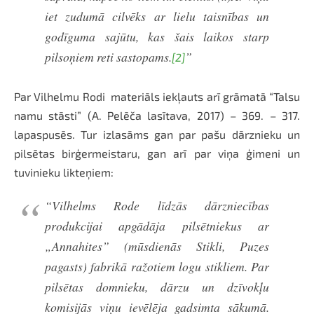
iet zudumā cilvēks ar lielu taisnības un
godīguma sajūtu, kas šais laikos starp
pilsoņiem reti sastopams.
”
[2]
Par Vilhelmu Rodi materiāls iekļauts arī grāmatā “Talsu
namu stāsti” (A. Pelēča lasītava, 2017) – 369. – 317.
lapaspusēs. Tur izlasāms gan par pašu dārznieku un
pilsētas birģermeistaru, gan arī par viņa ģimeni un
tuvinieku likteņiem:
“Vilhelms Rode līdzās dārzniecības
produkcijai apgādāja pilsētniekus ar
„Annahites” (mūsdienās Stikli, Puzes
pagasts) fabrikā ražotiem logu stikliem. Par
pilsētas domnieku, dārzu un dzīvokļu
komisijās viņu ievēlēja gadsimta sākumā.