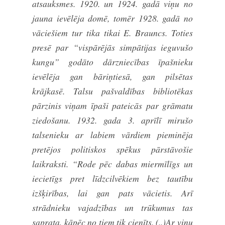
atsauksmes. 1920. un 1924. gadā viņu no
jauna ievēlēja domē, tomēr 1928. gadā no
vāciešiem tur tika tikai E. Brauncs. Toties
presē par “vispārējās simpātijas ieguvušo
kungu” godāto dārzniecības īpašnieku
ievēlēja gan bāriņtiesā, gan pilsētas
krājkasē. Talsu pašvaldības bibliotēkas
pārzinis viņam īpaši pateicās par grāmatu
ziedošanu. 1932. gada 3. aprīlī mirušo
talsenieku ar labiem vārdiem pieminēja
pretējos politiskos spēkus pārstāvošie
laikraksti. “Rode pēc dabas miermīlīgs un
iecietīgs pret līdzcilvēkiem bez tautību
izšķirības, lai gan pats vācietis. Arī
strādnieku vajadzības un trūkumus tas
saprata, kāpēc no tiem tik cienīts. (..)Ar viņu