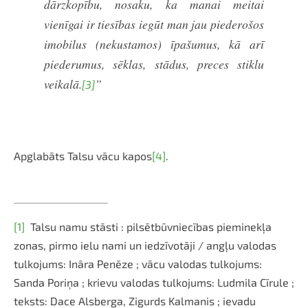
dārzkopību, nosaku, ka manai meitai
vienīgai ir tiesības iegūt man jau piederošos
imobilus (nekustamos) īpašumus, kā arī
piederumus, sēklas, stādus, preces stiklu
veikalā.
”
[3]
Apglabāts Talsu vācu kapos
[4]
.
[1]
Talsu namu stāsti : pilsētbūvniecības pieminekļa
zonas, pirmo ielu nami un iedzīvotāji / angļu valodas
tulkojums: Ināra Penēze ; vācu valodas tulkojums:
Sanda Poriņa ; krievu valodas tulkojums: Ludmila Cīrule ;
teksts: Dace Alsberga, Zigurds Kalmanis ; ievadu