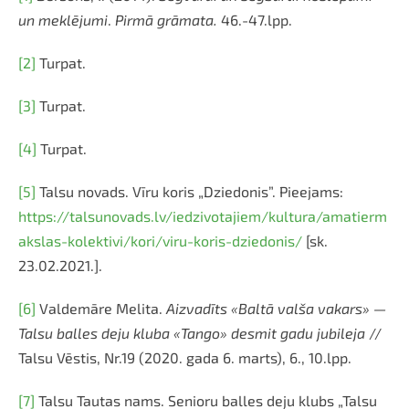
un meklējumi
.
Pirmā grāmata.
46.-47.lpp.
[2]
Turpat.
[3]
Turpat.
[4]
Turpat.
[5]
Talsu novads. Vīru koris „Dziedonis”. Pieejams:
https://talsunovads.lv/iedzivotajiem/kultura/amatierm
akslas-kolektivi/kori/viru-koris-dziedonis/
[sk.
23.02.2021.].
[6]
Valdemāre Melita.
Aizvadīts «Baltā valša vakars» —
Talsu balles deju kluba «Tango» desmit gadu jubileja
//
Talsu Vēstis, Nr.19 (2020. gada 6. marts), 6., 10.lpp.
[7]
Talsu Tautas nams. Senioru balles deju klubs „Talsu