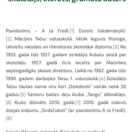
Pseidonīms – A la Fredī.
[1]
Dzimis Valdemārpilī.
[2]
Mācījies Talsu vidusskolā. Vēlāk ieguvis filologa,
latviešu valodas un literatūras skolotāja diplomu.
[3]
No
1955. gada līdz 1957. gadam strādājis Kubalu skolā par
skolotāju. 1957. gadā ticis iecelts par Mazirbes
septiņgadīgās skolas direktoru. Laikā no 1962. gada līdz
1990. gadam darbojies Talsu 1. vidusskolā.
[4]
Dziedājis
Talsu tautas nama vīru korī „Dziedonis” vairāk nekā 30
gadus.
[5]
Senioru balles deju kluba „Tango” dibinātājs.
[6]
Klubs dibināts 2010. gadā.
[7]
2010. gadā izdevis
dzejas krājumu „Sirdsčuksti” (ar pseidonīmu A la Fredī).
[8]
Ilgonis Bērsons grāmatā “Segvārdi un segburti: