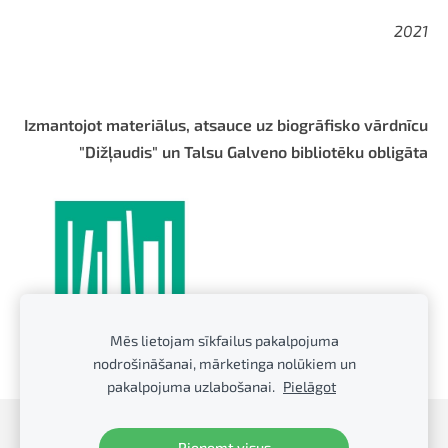
2021
Izmantojot materiālus, atsauce uz biogrāfisko vārdnīcu
"Dižļaudis" un Talsu Galveno bibliotēku obligāta
Mēs lietojam sīkfailus pakalpojuma
nodrošināšanai, mārketinga nolūkiem un
pakalpojuma uzlabošanai.
Pielāgot
Sīkdatnes
Pieņemt visus