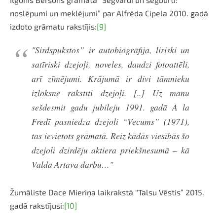
noslēpumi un meklējumi” par Alfrēda Cipela 2010. gadā
izdoto grāmatu rakstījis:
[9]
"Sirdspukstos” ir autobiogrāfija, liriski un
satīriski dzejoļi, noveles, daudzi fotoattēli,
arī zīmējumi. Krājumā ir divi tāmnieku
izloksnē rakstīti dzejoļi. [..] Uz manu
sešdesmit gadu jubileju 1991. gadā A la
Fredī pasniedza dzejoli “Vecums” (1971),
tas ievietots grāmatā. Reiz kādās viesībās šo
dzejoli dzirdēju aktiera priekšnesumā – kā
Valda Artava darbu…"
Žurnāliste Dace Mieriņa laikrakstā ''Talsu Vēstis” 2015.
gadā rakstījusi:
[10]