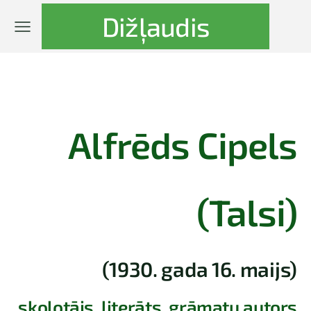
Dižļaudis
Alfrēds Cipels
(Talsi)
(1930. gada 16. maijs)
skolotājs, literāts, grāmatu autors