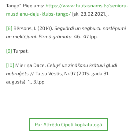
Tango”. Pieejams:
https://www.tautasnams.lv/senioru-
musdienu-deju-klubs-tango/
[sk. 23.02.2021.].
[8]
Bērsons, I. (2014).
Segvārdi un segburti: noslēpumi
un meklējumi
.
Pirmā grāmata.
46.-47.lpp.
[9]
Turpat.
[10]
Mieriņa Dace.
Celiņš uz zināšanu krātuvi gludi
nobruģēts
// Talsu Vēstis, Nr.97 (2015. gada 31.
augusts), 1., 3.lpp.
Par Alfrēdu Cipeli kopkatalogā