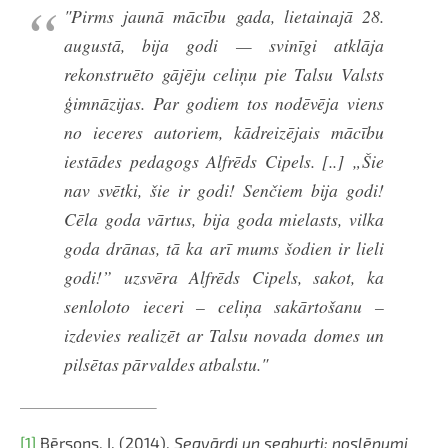
"Pirms jaunā mācību gada, lietainajā 28.
augustā, bija godi — svinīgi atklāja
rekonstruēto gājēju celiņu pie Talsu Valsts
ģimnāzijas. Par godiem tos nodēvēja viens
no ieceres autoriem, kādreizējais mācību
iestādes pedagogs Alfrēds Cipels. [..] „Šie
nav svētki, šie ir godi! Senčiem bija godi!
Cēla goda vārtus, bija goda mielasts, vilka
goda drānas, tā ka arī mums šodien ir lieli
godi!” uzsvēra Alfrēds Cipels, sakot, ka
senloloto ieceri – celiņa sakārtošanu –
izdevies realizēt ar Talsu novada domes un
pilsētas pārvaldes atbalstu."
[1]
Bērsons, I. (2014).
Segvārdi un segburti: noslēpumi