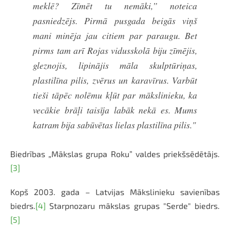
meklē? Zīmēt tu nemāki,” noteica
pasniedzējs. Pirmā pusgada beigās viņš
mani minēja jau citiem par paraugu. Bet
pirms tam arī Rojas vidusskolā biju zīmējis,
gleznojis, lipinājis māla skulptūriņas,
plastilīna pilis, zvērus un karavīrus. Varbūt
tieši tāpēc nolēmu kļūt par mākslinieku, ka
vecākie brāļi taisīja labāk nekā es. Mums
katram bija sabūvētas lielas plastilīna pilis."
Biedrības „Mākslas grupa Roku” valdes priekšsēdētājs.
[3]
Kopš 2003. gada – Latvijas Mākslinieku savienības
biedrs.
[4]
Starpnozaru mākslas grupas "Serde" biedrs.
[5]