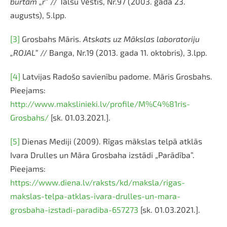
burtam „r”
// Talsu Vēstis, Nr.97 (2003. gada 23.
augusts), 5.lpp.
[3]
Grosbahs Māris.
Atskats uz Mākslas laboratoriju
„ROJAL”
// Banga, Nr.19 (2013. gada 11. oktobris), 3.lpp.
[4]
Latvijas Radošo savienību padome. Māris Grosbahs.
Pieejams:
http://www.makslinieki.lv/profile/M%C4%81ris-
Grosbahs/
[sk. 01.03.2021.].
[5]
Dienas Mediji (2009). Rīgas mākslas telpā atklās
Ivara Drulles un Māra Grosbaha izstādi „Parādība”.
Pieejams:
https://www.diena.lv/raksts/kd/maksla/rigas-
makslas-telpa-atklas-ivara-drulles-un-mara-
grosbaha-izstadi-paradiba-657273
[sk. 01.03.2021.].