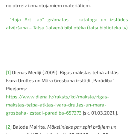
no otrreiz izmantojamiem materiāliem.
“Roja Art Lab” grāmatas – kataloga un izstādes
atvēršana – Talsu Galvenā bibliotēka (talsubiblioteka.lv)
[1]
Dienas Mediji (2009). Rīgas mākslas telpā atklās
Ivara Drulles un Māra Grosbaha izstādi „Parādība”.
Pieejams:
https://www.diena.lv/raksts/kd/maksla/rigas-
makslas-telpa-atklas-ivara-drulles-un-mara-
grosbaha-izstadi-paradiba-657273
[sk. 01.03.2021.].
[2]
Balode Mairita.
Mākslinieks par spīti brāļiem un