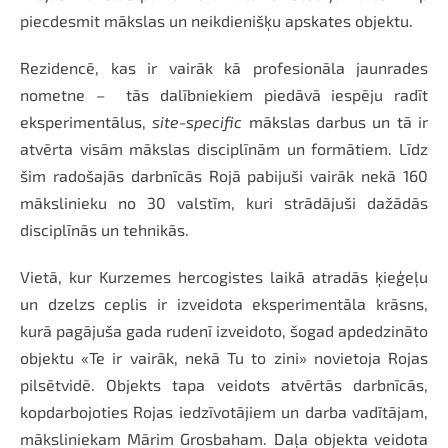
piecdesmit mākslas un neikdienišķu apskates objektu.
Rezidencē, kas ir vairāk kā profesionāla jaunrades
nometne – tās dalībniekiem piedāvā iespēju radīt
eksperimentālus,
site-specific
mākslas darbus un tā ir
atvērta visām mākslas disciplīnām un formātiem. Līdz
šim radošajās darbnīcās Rojā pabijuši vairāk nekā 160
mākslinieku no 30 valstīm, kuri strādājuši dažādās
disciplīnās un tehnikās.
Vietā, kur Kurzemes hercogistes laikā atradās ķieģeļu
un dzelzs ceplis ir izveidota eksperimentāla krāsns,
kurā pagājuša gada rudenī izveidoto, šogad apdedzināto
objektu «Te ir vairāk, nekā Tu to zini» novietoja Rojas
pilsētvidē. Objekts tapa veidots atvērtās darbnīcās,
kopdarbojoties Rojas iedzīvotājiem un darba vadītājam,
māksliniekam Mārim Grosbaham. Daļa objekta veidota