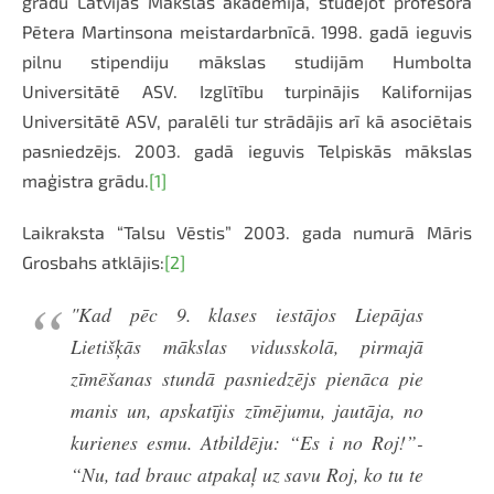
grādu Latvijas Mākslas akadēmijā, studējot profesora
Pētera Martinsona meistardarbnīcā. 1998. gadā ieguvis
pilnu stipendiju mākslas studijām Humbolta
Universitātē ASV. Izglītību turpinājis Kalifornijas
Universitātē ASV, paralēli tur strādājis arī kā asociētais
pasniedzējs. 2003. gadā ieguvis Telpiskās mākslas
maģistra grādu.
[1]
Laikraksta “Talsu Vēstis” 2003. gada numurā Māris
Grosbahs atklājis:
[2]
"Kad pēc 9. klases iestājos Liepājas
Lietišķās mākslas vidusskolā, pirmajā
zīmēšanas stundā pasniedzējs pienāca pie
manis un, apskatījis zīmējumu, jautāja, no
kurienes esmu. Atbildēju: “Es i no Roj!”-
“Nu, tad brauc atpakaļ uz savu Roj, ko tu te