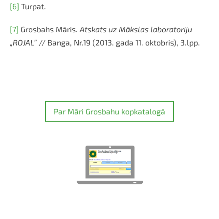
[6]
Turpat.
[7]
Grosbahs Māris.
Atskats uz Mākslas laboratoriju
„ROJAL”
// Banga, Nr.19 (2013. gada 11. oktobris), 3.lpp.
Par Māri Grosbahu kopkatalogā