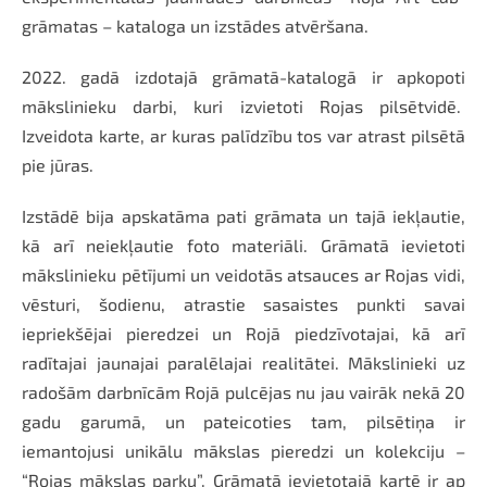
grāmatas – kataloga un izstādes atvēršana.
2022. gadā izdotajā grāmatā-katalogā ir apkopoti
mākslinieku darbi, kuri izvietoti Rojas pilsētvidē.
Izveidota karte, ar kuras palīdzību tos var atrast pilsētā
pie jūras.
Izstādē bija apskatāma pati grāmata un tajā iekļautie,
kā arī neiekļautie foto materiāli. Grāmatā ievietoti
mākslinieku pētījumi un veidotās atsauces ar Rojas vidi,
vēsturi, šodienu, atrastie sasaistes punkti savai
iepriekšējai pieredzei un Rojā piedzīvotajai, kā arī
radītajai jaunajai paralēlajai realitātei. Mākslinieki uz
radošām darbnīcām Rojā pulcējas nu jau vairāk nekā 20
gadu garumā, un pateicoties tam, pilsētiņa ir
iemantojusi unikālu mākslas pieredzi un kolekciju –
“Rojas mākslas parku”. Grāmatā ievietotajā kartē ir ap