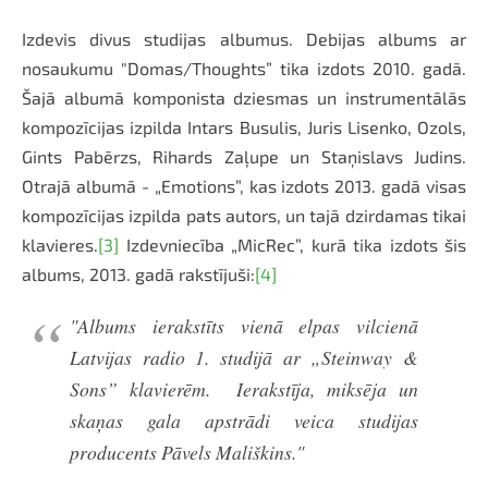
Izdevis divus studijas albumus. Debijas albums ar
nosaukumu "Domas/Thoughts” tika izdots 2010. gadā.
Šajā albumā komponista dziesmas un instrumentālās
kompozīcijas izpilda Intars Busulis, Juris Lisenko, Ozols,
Gints Pabērzs, Rihards Zaļupe un Staņislavs Judins.
Otrajā albumā - „Emotions”, kas izdots 2013. gadā visas
kompozīcijas izpilda pats autors, un tajā dzirdamas tikai
klavieres.
[3]
Izdevniecība „MicRec”, kurā tika izdots šis
albums, 2013. gadā rakstījuši:
[4]
"Albums ierakstīts vienā elpas vilcienā
Latvijas radio 1. studijā ar „Steinway &
Sons” klavierēm. Ierakstīja, miksēja un
skaņas gala apstrādi veica studijas
producents Pāvels Mališkins."