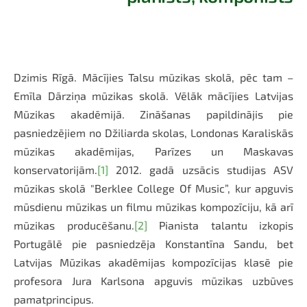
Dzimis Rīgā. Mācījies Talsu mūzikas skolā, pēc tam –
Emīla Dārziņa mūzikas skolā. Vēlāk mācījies Latvijas
Mūzikas akadēmijā. Zināšanas papildinājis pie
pasniedzējiem no Džiliarda skolas, Londonas Karaliskās
mūzikas akadēmijas, Parīzes un Maskavas
konservatorijām.
[1]
2012. gadā uzsācis studijas ASV
mūzikas skolā "Berklee College Of Music”, kur apguvis
mūsdienu mūzikas un filmu mūzikas kompozīciju, kā arī
mūzikas producēšanu.
[2]
Pianista talantu izkopis
Portugālē pie pasniedzēja Konstantīna Sandu, bet
Latvijas Mūzikas akadēmijas kompozīcijas klasē pie
profesora Jura Karlsona apguvis mūzikas uzbūves
pamatprincipus.