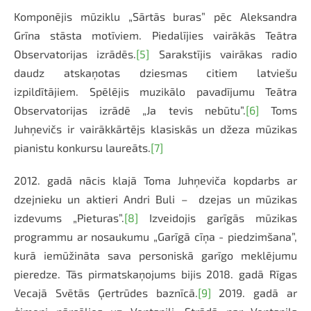
Komponējis mūziklu „Sārtās buras” pēc Aleksandra
Grīna stāsta motīviem. Piedalījies vairākās Teātra
Observatorijas izrādēs.
[5]
Sarakstījis vairākas radio
daudz atskaņotas dziesmas citiem latviešu
izpildītājiem. Spēlējis muzikālo pavadījumu Teātra
Observatorijas izrādē „Ja tevis nebūtu”.
[6]
Toms
Juhņevičs ir vairākkārtējs klasiskās un džeza mūzikas
pianistu konkursu laureāts.
[7]
2012. gadā nācis klajā Toma Juhņeviča kopdarbs ar
dzejnieku un aktieri Andri Buli – dzejas un mūzikas
izdevums „Pieturas”.
[8]
Izveidojis garīgās mūzikas
programmu ar nosaukumu „Garīgā cīņa - piedzimšana”,
kurā iemūžināta sava personiskā garīgo meklējumu
pieredze. Tās pirmatskaņojums bijis 2018. gadā Rīgas
Vecajā Svētās Ģertrūdes baznīcā.
[9]
2019. gadā ar