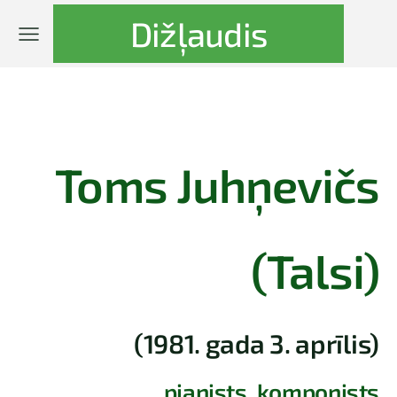
Dižļaudis
Toms Juhņevičs
(Talsi)
(1981. gada 3. aprīlis)
pianists, komponists