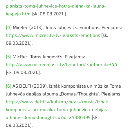
pianists-toms-juhnevics-katra-diena-ka-jauna-
iespeja.htm
[sk. 08.03.2021.].
[4]
MicRec (2013). Toms Juhņevičs. Emotions. Pieejams:
https://www.micrec.lv/lv/ieraksts/emotions
[sk.
09.03.2021.].
[5]
MicRec. Toms Juhņevičs. Pieejams:
http://www.micrecmusic.lv/lv/autori/?authorId=344
[sk. 09.03.2021.].
[6]
AS DELFI (2009). Iznāk komponista un mūziķa Toma
Juhņevča debijas albums „Domas/Thoughts”. Pieejams:
https://www.delfi.lv/kultura/news/music/iznak-
komponista-un-muzika-toma-juhnevica-debijas-
albums-domasthoughts.d?id=24386399
[sk.
09.03.2021.].