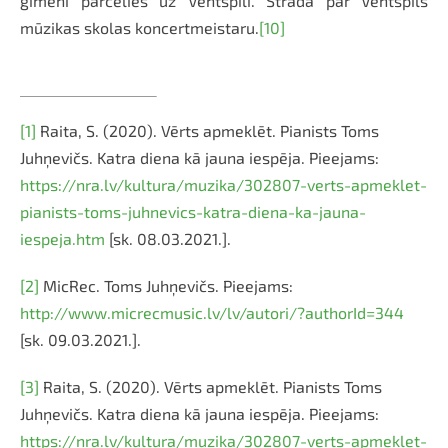
ģimeni pārcēlies uz Ventspili. Strādā par Ventspils
mūzikas skolas koncertmeistaru.
[10]
[1]
Raita, S. (2020). Vērts apmeklēt. Pianists Toms
Juhņevičs. Katra diena kā jauna iespēja. Pieejams:
https://nra.lv/kultura/muzika/302807-verts-apmeklet-
pianists-toms-juhnevics-katra-diena-ka-jauna-
iespeja.htm
[sk. 08.03.2021.].
[2]
MicRec. Toms Juhņevičs. Pieejams:
http://www.micrecmusic.lv/lv/autori/?authorId=344
[sk. 09.03.2021.].
[3]
Raita, S. (2020). Vērts apmeklēt. Pianists Toms
Juhņevičs. Katra diena kā jauna iespēja. Pieejams:
https://nra.lv/kultura/muzika/302807-verts-apmeklet-