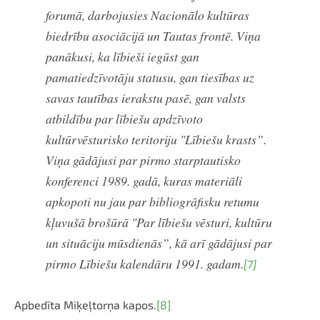
forumā, darbojusies Nacionālo kultūras
biedrību asociācijā un Tautas frontē. Viņa
panākusi, ka lībieši iegūst gan
pamatiedzīvotāju statusu, gan tiesības uz
savas tautības ierakstu pasē, gan valsts
atbildību par lībiešu apdzīvoto
kultūrvēsturisko teritoriju "Lībiešu krasts”.
Viņa gādājusi par pirmo starptautisko
konferenci 1989. gadā, kuras materiāli
apkopoti nu jau par bibliogrāfisku retumu
kļuvušā brošūrā "Par lībiešu vēsturi, kultūru
un situāciju mūsdienās”, kā arī gādājusi par
pirmo Lībiešu kalendāru 1991. gadam.
[7]
Apbedīta Miķeļtorņa kapos.
[8]