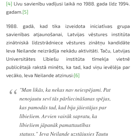
[4]
Līvu savienību vadījusi laikā no 1988. gada līdz 1994.
gadam.
[5]
1988. gadā, kad tika izveidota iniciatīvas grupa
savienības atjaunošanai, Latvijas vēstures institūta
zinātniskā līdzstrādniece vēstures zinātņu kandidāte
Ieva Neilande neizrādīja nekādu aktivitāti. Taču, Latvijas
Universitātes Lībiešu institūta tīmekļa vietnē
publicētajā rakstā minēts, ka tad, kad viņu ievēlēja par
vecāko, Ieva Neilande atzinusi:
[6]
"Man likās, ka nekas nav neiespējami. Pat
nenojautu sevī tās pārliecināšanas spējas,
kas pamodās tad, kad bija jāiestājas par
lībiešiem. Arvien vairāk sapratu, ka
lībiešiem jāpanāk pamattautības
statuss."
Ieva Neilande uzstājusies Tautu