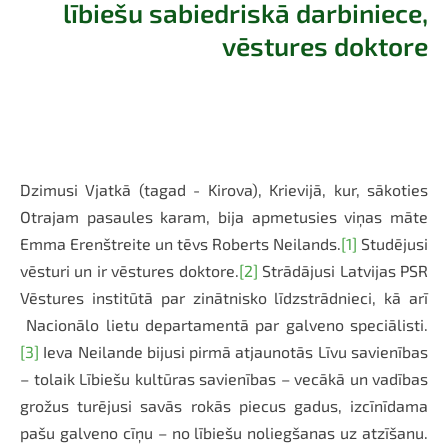
lībiešu sabiedriskā darbiniece,
vēstures doktore
Dzimusi Vjatkā (tagad - Kirova), Krievijā, kur, sākoties
Otrajam pasaules karam, bija apmetusies viņas māte
Emma Erenštreite un tēvs Roberts Neilands.
[1]
Studējusi
vēsturi un ir vēstures doktore.
[2]
Strādājusi Latvijas PSR
Vēstures institūtā par zinātnisko līdzstrādnieci, kā arī
Nacionālo lietu departamentā par galveno speciālisti.
[3]
Ieva Neilande bijusi pirmā atjaunotās Līvu savienības
– tolaik Lībiešu kultūras savienības – vecākā un vadības
grožus turējusi savās rokās piecus gadus, izcīnīdama
pašu galveno cīņu – no lībiešu noliegšanas uz atzīšanu.