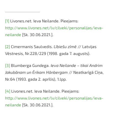
[1]
Livones.net. Ieva Neilande. Pieejams:
http://www.livones.net/lv/cilveki/personalijas/ieva-
neilande
[Sk. 30.06.2021.].
[2]
Cimermanis Saulvedis.
Lībiešu zīmē
// Latvijas
Vēstnesis, Nr.228/229 (1998. gada 7. augusts).
[3]
Blumberga Gundega.
Ieva Neilande – tikai Andrim
Jakubānam un Ērikam Hānbergam
// Neatkarīgā Cīņa,
Nr.64 (1993. gada 2. aprīlis), 1.lpp.
[4]
Livones.net. Ieva Neilande. Pieejams:
http://www.livones.net/lv/cilveki/personalijas/ieva-
neilande
[Sk. 30.06.2021.].