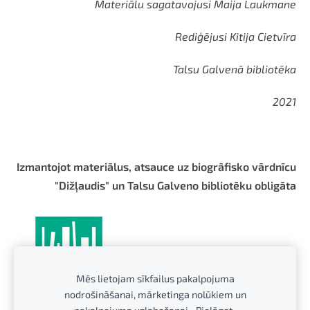
Materiālu sagatavojusi Maija Laukmane
Rediģējusi Kitija Cietvīra
Talsu Galvenā bibliotēka
2021
Izmantojot materiālus, atsauce uz biogrāfisko vārdnīcu
"Dižļaudis" un Talsu Galveno bibliotēku obligāta
Mēs lietojam sīkfailus pakalpojuma
nodrošināšanai, mārketinga nolūkiem un