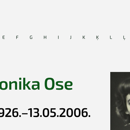
E
F
G
H
I
J
K
Ķ
L
Ļ
onika Ose
1926.–13.05.2006.