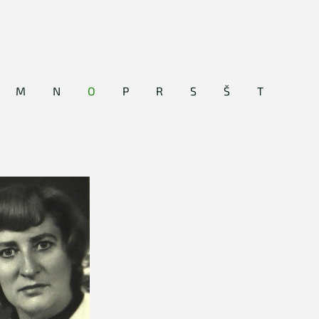
M
N
O
P
R
S
Š
T