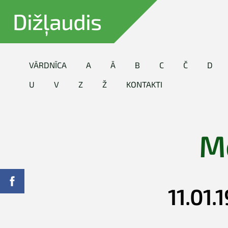
Dižļaudis
VĀRDNĪCA
A
Ā
B
C
Č
D
U
V
Z
Ž
KONTAKTI
M
11.01.