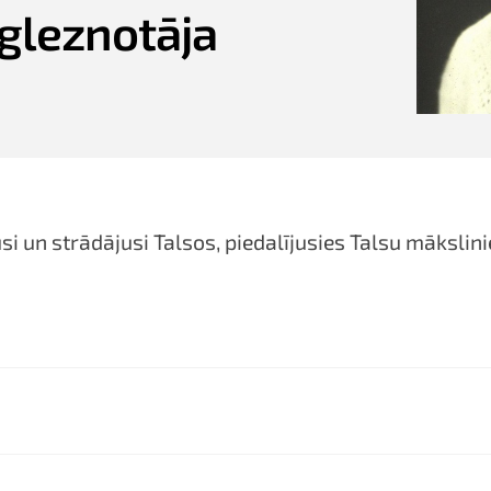
gleznotāja
i un strādājusi Talsos, piedalījusies Talsu māksli